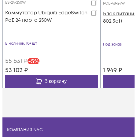
ES-24-250W
POE-48-24W
Коммутатор Ubiquiti EdgeSwitch
Блок питания 
PoE 24 порта 250W
802.3af)
В наличии
: 10+ шт
Под заказ
55 631
₽
-
5
%
53 102
₽
1 949
₽
В корзину
КОМПАНИЯ NAG