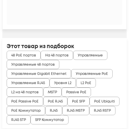
Этот товар из подборок
48 PoE портов
На 48 портов
Управляемые
Управляемые 48 портов
Управляемые Gigabit Ethernet
Управляемые PoE
Управляемые RJ45
Уровня L2
L2 PoE
L2 на 48 портов
MSTP
Passive PoE
PoE Passive PoE
PoE RJ45
PoE SFP
PoE Ubiquiti
PoE Коммутатор
RJ45
RJ45 MSTP
RJ45 RSTP
RJ45 STP
SFP Коммутатор