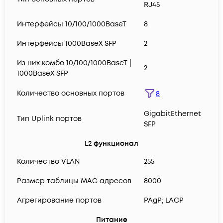
RJ45
Интерфейсы 10/100/1000BaseT
8
Интерфейсы 1000BaseX SFP
2
Из них комбо 10/100/1000BaseT |
2
1000BaseX SFP
Количество основных портов
8
GigabitEthernet
Тип Uplink портов
SFP
L2 функционал
Количество VLAN
255
Размер таблицы MAC адресов
8000
Агрегирование портов
PAgP; LACP
Питание