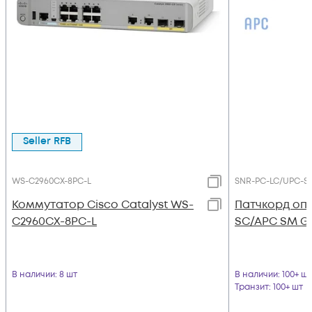
Seller RFB
WS-C2960CX-8PC-L
SNR-PC-LC/UPC-S
Коммутатор Cisco Catalyst WS-
Патчкорд оп
C2960CX-8PC-L
SC/APC SM G.
В наличии
: 8 шт
В наличии
: 100+ шт
Транзит
: 100+ шт