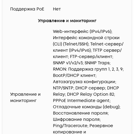
Поддержка PoE
Нет
Управление и мониторинг
Web-интерфейс (IPv4/IPv6);
Интерфейс командной строки
(CLI) (Telnet/SSH); Telnet-сервер/
клиент (IPv4/IPv6); TFTP сервер/
клиент; FTP-сервер/клиент;
SNMP v1/v2/v3; SNMP Traps;
RMON: Поддержка групп 1, 2, 3, 9;
BootP/DHCP клиент;
Автозагрузка конфигурации;
NTP/SNTP; DHCP сервер; DHCP
Управление и
Relay; DHCP Relay Option 82;
мониторинг
PPPoE Intermediate agent;
Отладочные команды (debug);
Восстановление пароля;
Шифрование пароля;
Ping/Traceroute; Резервное
копирование и