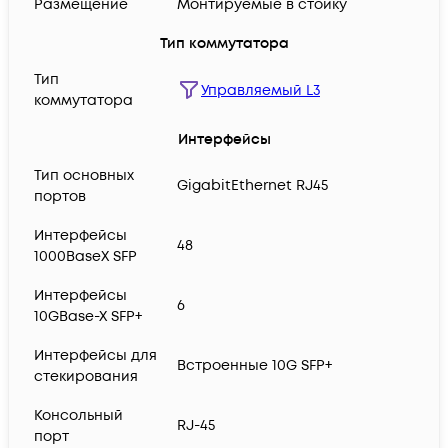
Размещение
Монтируемые в стойку
Тип коммутатора
Тип
Управляемый L3
коммутатора
Интерфейсы
Тип основных
GigabitEthernet RJ45
портов
Интерфейсы
48
1000BaseX SFP
Интерфейсы
6
10GBase-X SFP+
Интерфейсы для
Встроенные 10G SFP+
стекирования
Консольный
RJ-45
порт