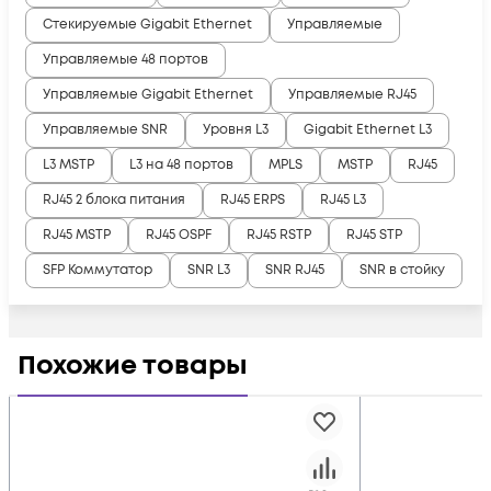
Стекируемые Gigabit Ethernet
Управляемые
Управляемые 48 портов
Управляемые Gigabit Ethernet
Управляемые RJ45
Управляемые SNR
Уровня L3
Gigabit Ethernet L3
L3 MSTP
L3 на 48 портов
MPLS
MSTP
RJ45
RJ45 2 блока питания
RJ45 ERPS
RJ45 L3
RJ45 MSTP
RJ45 OSPF
RJ45 RSTP
RJ45 STP
SFP Коммутатор
SNR L3
SNR RJ45
SNR в стойку
Похожие товары