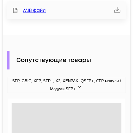
MIB файл
Сопутствующие товары
SFP, GBIC, XFP, SFP+, X2, XENPAK, QSFP+, CFP модули /
Модули SFP+