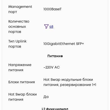
Management
1000BaseT
порт
Количество
48
основных
портов
Тип Uplink
10GigabitEthernet SFP+
портов
Питание
Напряжение
~220V AC
питания
Hot Swap модульные блоки
Блоки питания
питания, резервирование 1+1
Hot Swap блоки
Да
питания
L2 функционал