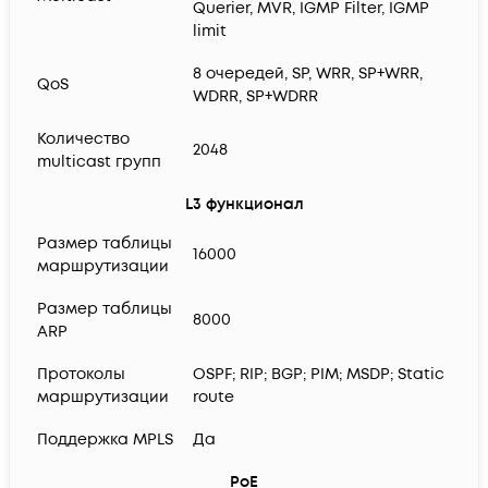
Querier, MVR, IGMP Filter, IGMP
limit
8 очередей, SP, WRR, SP+WRR,
QoS
WDRR, SP+WDRR
Количество
2048
multicast групп
L3 функционал
Размер таблицы
16000
маршрутизации
Размер таблицы
8000
ARP
Протоколы
OSPF; RIP; BGP; PIM; MSDP; Static
маршрутизации
route
Поддержка MPLS
Да
PoE