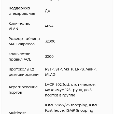
Поддержка
Да
стекирования
Количество
4094
VLAN
Размер таблицы
32000
MAC адресов
Количество
3000
правил ACL
Протоколы L2
RSTP; STP; MSTP; ERPS; MRPP;
резервирования
MLAG
LACP 802.3ad, статическое,
Агрегирование
максимум 128 групп, до 8
портов
портов в группе
IGMP v1/v2/v3 snooping, IGMP
Fast leave, IGMP Snooping
Multicast