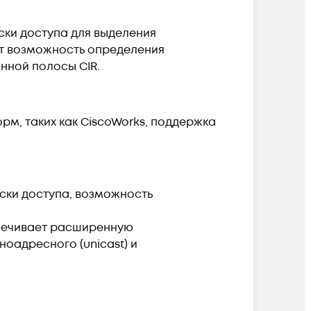
ски доступа для выделения
ует возможность определения
нной полосы CIR.
м, таких как CiscoWorks, поддержка
иски доступа, возможность
еспечивает расширенную
оадресного (unicast) и