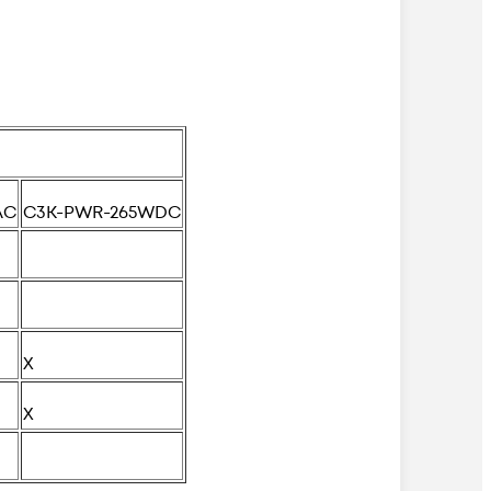
AC
C3K-PWR-265WDC
X
X