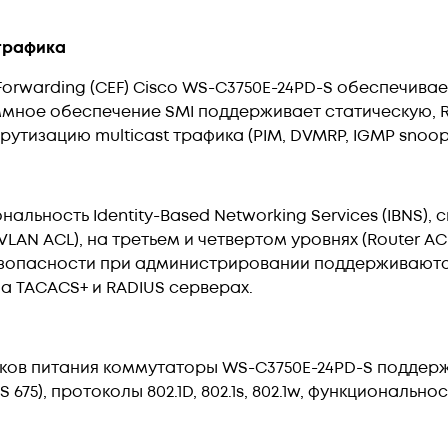
трафика
 Forwarding (CEF) Cisco WS-C3750E-24PD-S обеспечив
ное обеспечение SMI поддерживает статическую, RIP
шрутизацию multicast трафика (PIM, DVMRP, IGMP snoop
альность Identity-Based Networking Services (IBNS), 
AN ACL), на третьем и четвертом уровнях (Router ACL)
езопасности при администрировании поддерживаются
а TACACS+ и RADIUS серверах.
оков питания коммутаторы WS-C3750E-24PD-S поддер
675), протоколы 802.1D, 802.1s, 802.1w, функциональнос