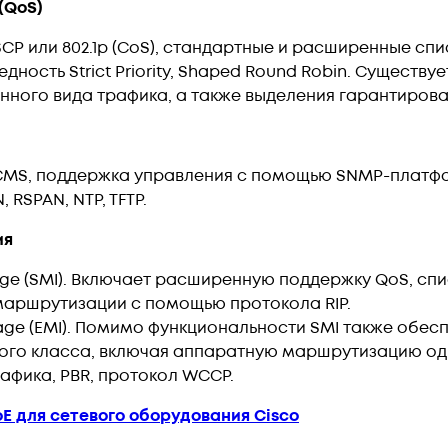
(QoS)
P или 802.1p (CoS), стандартные и расширенные спи
дность Strict Priority, Shaped Round Robin. Существ
ного вида трафика, а также выделения гарантирова
CMS, поддержка управления с помощью SNMP-платфор
N, RSPAN, NTP, TFTP.
ия
mage (SMI). Включает расширенную поддержку QoS, сп
маршрутизации с помощью протокола RIP.
Image (EMI). Помимо функциональности SMI также об
го класса, включая аппаратную маршрутизацию одн
рафика, PBR, протокол WCCP.
E для сетевого оборудования Cisco