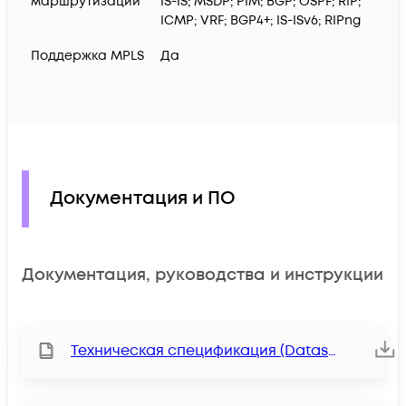
маршрутизации
IS-IS; MSDP; PIM; BGP; OSPF; RIP;
ICMP; VRF; BGP4+; IS-ISv6; RIPng
Поддержка MPLS
Да
Документация и ПО
Документация, руководства и инструкции
Техническая спецификация (Datasheet)