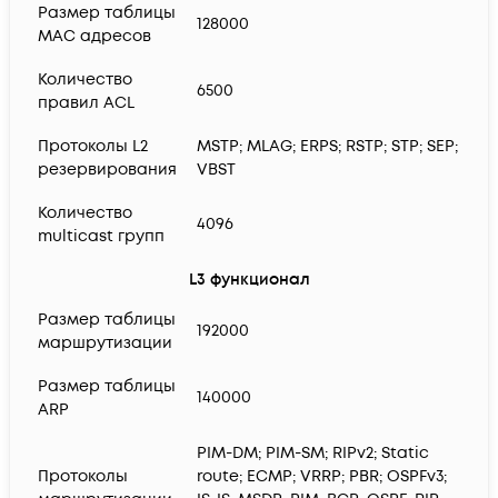
Размер таблицы
128000
MAC адресов
Количество
6500
правил ACL
Протоколы L2
MSTP; MLAG; ERPS; RSTP; STP; SEP;
резервирования
VBST
Количество
4096
multicast групп
L3 функционал
Размер таблицы
192000
маршрутизации
Размер таблицы
140000
ARP
PIM-DM; PIM-SM; RIPv2; Static
Протоколы
route; ECMP; VRRP; PBR; OSPFv3;