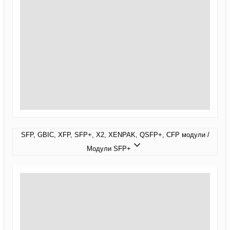
SFP, GBIC, XFP, SFP+, X2, XENPAK, QSFP+, CFP модули /
Модули SFP+