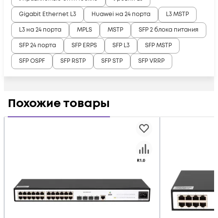
Gigabit Ethernet L3
Huawei на 24 порта
L3 MSTP
L3 на 24 порта
MPLS
MSTP
SFP 2 блока питания
SFP 24 порта
SFP ERPS
SFP L3
SFP MSTP
SFP OSPF
SFP RSTP
SFP STP
SFP VRRP
Похожие товары