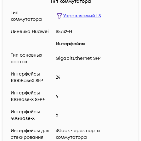
Тип коммутатора
Тип
Управляемый L3
коммутатора
Линейка Huawei
S5732-H
Интерфейсы
Тип основных
GigabitEthernet SFP
портов
Интерфейсы
24
1000BaseX SFP
Интерфейсы
4
10GBase-X SFP+
Интерфейсы
6
40GBase-X
Интерфейсы для
iStack через порты
стекирования
коммутатора