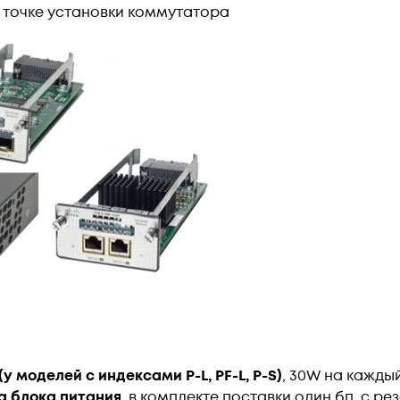
) в точке установки коммутатора
у моделей с индексами P-L, PF-L, P-S)
, 30W на кажды
а блока питания
, в комплекте поставки один бп, с р