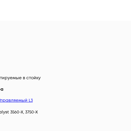
тируемые в стойку
ра
Управляемый L3
lyst 3560-X, 3750-X