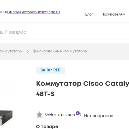
57-11
Онлайн чат
shop-msk@nag.ru
Блог
Покупателям
Способы опла
Документы
Политика рабо
оммутаторы
Фиксированные коммутаторы
Условия доста
Гарантийное о
Seller RFB
Возврат товар
Коммутатор Cisco Cataly
Вопросы и отв
48T-S
База знаний
Конфигуратор
0
Нет отзывов
Нет вопросов
О товаре