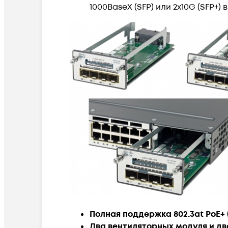
1000BaseX (SFP) или 2х10G (SFP+
Полная поддержка 802.3at PoE+ (
Два вентиляторных модуля и дв