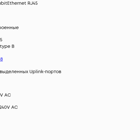
bitEthernet RJ45
роенные
5
type B
48
 выделенных Uplink-портов
0V AC
-240V AC
л