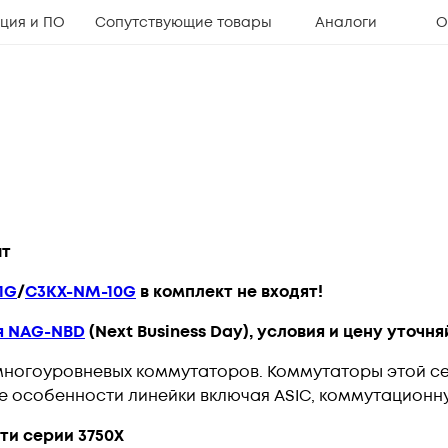
ция и ПО
Сопутствующие товары
Аналоги
О
шт
1G
/
C3KX-NM-10G
в комплект не входят!
я NAG-NBD
(Next Business Day), условия и цену уточ
многоуровневых коммутаторов. Коммутаторы этой с
се особенности линейки включая ASIC, коммутационну
ти серии 3750X