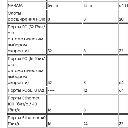
NVRAM
64 ГБ
32ГБ
64 Г
Слоты
расширения PCIe
8
8
20
Порты FC (32 Гбит/
с с
автоматическим
выбором
скорости)
32
8
32
Порты FC (16 Гбит/
с с
автоматическим
выбором
скорости)
32
8
64
Порты FCoE, UTA2
----
12
64
Порты Ethernet
100 Гбит/с / 40
Гбит/с
16
8
----
Порты Ethernet 40
Гбит/с
16
24
32