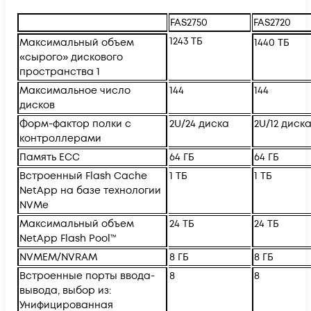
FAS2750
FAS2720
1243 ТБ
Максимальный объем
1440 ТБ
«сырого» дискового
пространства 1
Максимальное число
144
144
дисков
Форм-фактор полки с
2U/24 диска
2U/12 диск
контроллерами
Память ECC
64 ГБ
64 ГБ
Встроенный Flash Cache
1 ТБ
1 ТБ
NetApp на базе технологии
NVMe
Максимальный объем
24 ТБ
24 ТБ
NetApp Flash Pool™
NVMEM/NVRAM
8 ГБ
8 ГБ
Встроенные порты ввода-
8
8
вывода, выбор из:
Унифицированная