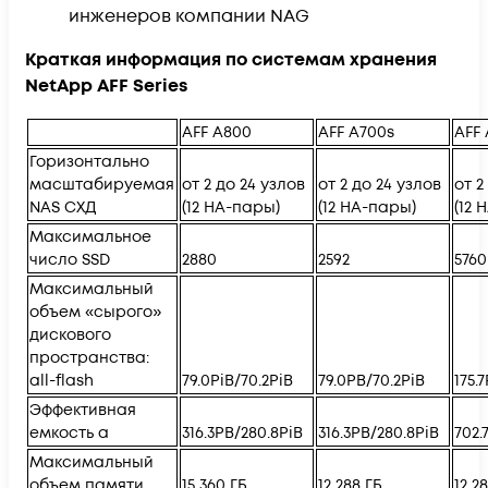
инженеров компании NAG
Краткая информация по системам хранения
NetApp AFF Series
AFF A800
AFF A700s
AFF
Горизонтально
масштабируемая
от 2 до 24 узлов
от 2 до 24 узлов
от 2
NAS СХД
(12 HA-пары)
(12 HA-пары)
(12 
Максимальное
число SSD
2880
2592
5760
Максимальный
объем «сырого»
дискового
пространства:
all-flash
79.0PiB/70.2PiB
79.0PB/70.2PiB
175.
Эффективная
емкость a
316.3PB/280.8PiB
316.3PB/280.8PiB
702.
Максимальный
объем памяти
15 360 ГБ
12 288 ГБ
12 2