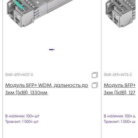
SNR-SFP+W37-3
SNR-SFP+W73-3
Модуль SFP+ WDM, дальность до
Модуль SFP+
3км (5dB), 1330нм
3км (5dB), 12
В наличии
: 100+ шт
В наличии
: 100+ шт
Транзит
: 1 000+ шт
Транзит
: 1 000+ шт