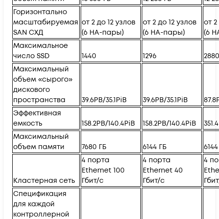
Горизонтально
масштабируемая
от 2 до 12 узлов
от 2 до 12 узлов
от 2
SAN СХД
(6 HA-пары)
(6 HA-пары)
(6 
Максимальное
число SSD
1440
1296
288
Максимальный
объем «сырого»
дискового
пространства
39.6PB/35.1PiB
39.6PB/35.1PiB
87.8
Эффективная
емкость
158.2PB/140.4PiB
158.2PB/140.4PiB
351.
Максимальный
объем памяти
7680 ГБ
6144 ГБ
6144
4 порта
4 порта
4 п
Ethernet 100
Ethernet 40
Ethe
Кластерная сеть
Гбит/с
Гбит/с
Гбит
Спецификация
для каждой
контроллерной