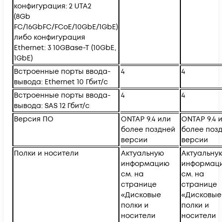
конфигурация: 2 UTA2
(8Gb
FC/16GbFC/FCoE/10GbE/1GbE)
либо конфигурация
Ethernet: 3 10GBase-T (10GbE,
1GbE)
Встроенные порты ввода-
4
4
вывода: Ethernet 10 Гбит/с
Встроенные порты ввода-
4
4
вывода: SAS 12 Гбит/с
Версия ПО
ONTAP 9.4 или
ONTAP 9.4 
более поздней
более поз
версии
версии
Полки и носители
Актуальную
Актуальну
информацию
информац
см. на
см. на
странице
странице
«Дисковые
«Дисковые
полки и
полки и
носители
носители