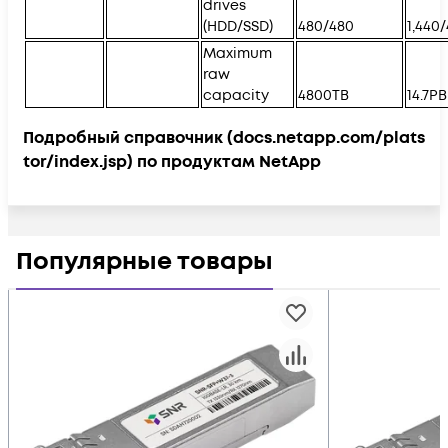
drives
(HDD/SSD)
480/480
1,440
Maximum
raw
capacity
4800TB
14.7PB
Подробный справочник
(docs.netapp.com/plats
tor/index.jsp)
по продуктам NetApp
Популярные товары