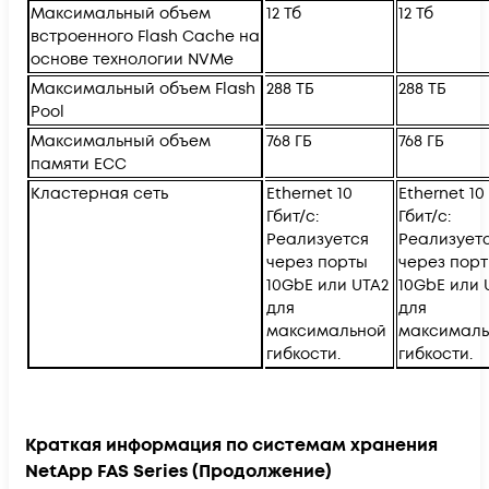
Максимальный объем
12 Тб
12 Тб
встроенного Flash Cache на
основе технологии NVMe
Максимальный объем Flash
288 ТБ
288 ТБ
Pool
Максимальный объем
768 ГБ
768 ГБ
памяти ECC
Кластерная сеть
Ethernet 10
Ethernet 10
Гбит/с:
Гбит/с:
Реализуется
Реализует
через порты
через пор
10GbE или UTA2
10GbE или 
для
для
максимальной
максималь
гибкости.
гибкости.
Краткая информация по системам хранения
NetApp FAS Series (Продолжение)