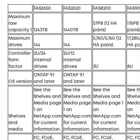
FAS2650
FAS2620
FAS8200
FAS9
Maximum
raw
57PB (12 HA
176PB 
capacity 1
1243TB
1440TB
pairs)
pairs)
Maximum
5,760/5,760 (12
17,280
drives
144
144
HA pairs)
HA pa
Controller
2U/24
2U/12
form
internal
internal
factor
drives
drives
3U
8U
ONTAP 9.1
ONTAP 9.1
OS version
and later
and later
See the
See the
See the
See t
Shelves and
Shelves and
Shelves and
Shelv
Media page
Media page
Media page 1
Media
1 on
1 on
on
on
Shelves
NetApp.com
NetApp.com
NetApp.com
NetA
and
for current
for current
for current
for cu
media
information.
information.
information.
infor
FC, FCoE,
FC, FCoE,
FC, FCoE,
FC, F