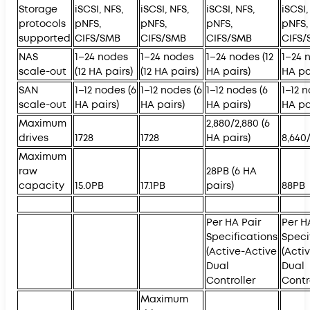
Storage
iSCSI, NFS,
iSCSI, NFS,
iSCSI, NFS,
iSCSI,
protocols
pNFS,
pNFS,
pNFS,
pNFS,
supported
CIFS/SMB
CIFS/SMB
CIFS/SMB
CIFS
NAS
1–24 nodes
1–24 nodes
1–24 nodes (12
1–24 
scale-out
(12 HA pairs)
(12 HA pairs)
HA pairs)
HA pa
SAN
1–12 nodes (6
1–12 nodes (6
1–12 nodes (6
1–12 
scale-out
HA pairs)
HA pairs)
HA pairs)
HA pa
Maximum
2,880/2,880 (6
drives
1728
1728
HA pairs)
8,640
Maximum
raw
28PB (6 HA
capacity
15.0PB
17.1PB
pairs)
88PB
Per HA Pair
Per H
Specifications
Speci
(Active-Active
(Acti
Dual
Dual
Controller
Contr
Maximum