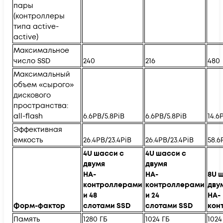
пары
(контроллеры
типа active-
active)
Максимальное
число SSD
240
216
480
Максимальный
объем «сырого»
дискового
пространства:
all-flash
6.6PB/5.8PiB
6.6PB/5.8PiB
14.6
Эффективная
емкость
26.4PB/23.4PiB
26.4PB/23.4PiB
58.6
4U шасси с
4U шасси с
двумя
двумя
HA-
HA-
8U 
контроллерами
контроллерами
дву
и 48
и 24
HA-
Форм-фактор
слотами SSD
слотами SSD
кон
Память
1280 ГБ
1024 ГБ
1024