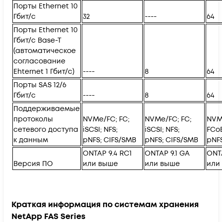
Порты Ethernet 10
Гбит/с
32
----
64
Порты Ethernet 10
Гбит/с Base-T
(автоматическое
согласование
Ehternet 1 Гбит/с)
----
8
64
Порты SAS 12/6
Гбит/с
----
8
64
Поддерживаемые
протоколы
NVMe/FC; FC;
NVMe/FC; FC;
NVM
сетевого доступа
iSCSI; NFS;
iSCSI; NFS;
FCoE
к данным
pNFS; CIFS/SMB
pNFS; CIFS/SMB
pNF
ONTAP 9.4 RC1
ONTAP 9.1 GA
ONTA
Версия ПО
или выше
или выше
или
Краткая информация по системам хранения
NetApp FAS Series