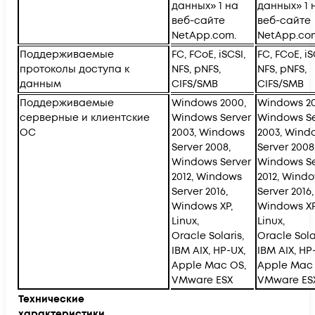
данных» 1 на
данных» 1 
веб-сайте
веб-сайте
NetApp.com.
NetApp.co
Поддерживаемые
FC, FCoE, iSCSI,
FC, FCoE, iS
протоколы доступа к
NFS, pNFS,
NFS, pNFS,
данным
CIFS/SMB
CIFS/SMB
Поддерживаемые
Windows 2000,
Windows 20
серверные и клиентские
Windows Server
Windows Se
ОС
2003, Windows
2003, Wind
Server 2008,
Server 2008
Windows Server
Windows Se
2012, Windows
2012, Wind
Server 2016,
Server 2016,
Windows XP,
Windows XP
Linux,
Linux,
Oracle Solaris,
Oracle Sola
IBM AIX, HP-UX,
IBM AIX, HP
Apple Mac OS,
Apple Mac 
VMware ESX
VMware ES
Технические
характеристики