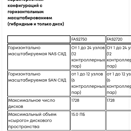
конфигураций с
горизонтальным
масштабированием
(гибридные и только диск)
FAS2750
FAS2720
Горизонтально
От 1 до 24 узлов
От 1 до 24 
масштабируемая NAS СХД
(12
(12
контроллерных
контролле
пар)
пар)
Горизонтально
от 1 до 12 узлов
от 1 до 12 у
масштабируемая SAN СХД
(6
(6
контроллерных
контролле
пар)
пар)
Максимальное число
1728
1728
дисков
Максимальный объем
15.0 ПБ
«сырого» дискового
пространства