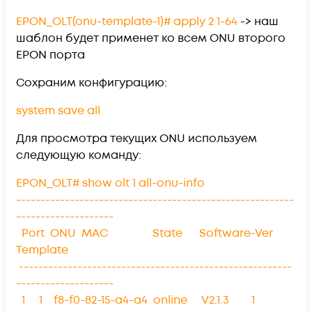
EPON_OLT(onu-template-1)# apply 2 1-64
-> наш
шаблон будет применет ко всем ONU второго
EPON порта
Сохраним конфигурацию:
system save all
Для просмотра текущих ONU используем
следующую команду:
EPON_OLT# show olt 1 all-onu-info
---------------------------------------------------------
--------------------
Port ONU MAC State Software-Ver
Template
--------------------------------------------------------
--------------------
1 1 f8-f0-82-15-a4-a4 online V2.1.3 1