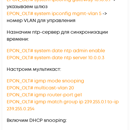
указываем шлюз
EPON_OLT# system ipconfig mgmt-vlan 5
->
номер VLAN для управления
Назначим ntp-сервер для синхронизации
времени:
EPON_OLT# system date ntp admin enable
EPON_OLT# system date ntp server 10.0.0.3
Настроим мультикаст:
EPON_OLT# igmp mode snooping
EPON_OLT# multicast-vlan 20
EPON_OLT# igmp router-port ge1
EPON_OLT# igmp match group ip 239.255.0.1 to-ip
239.255.0.254
Включим DHCP snooping: