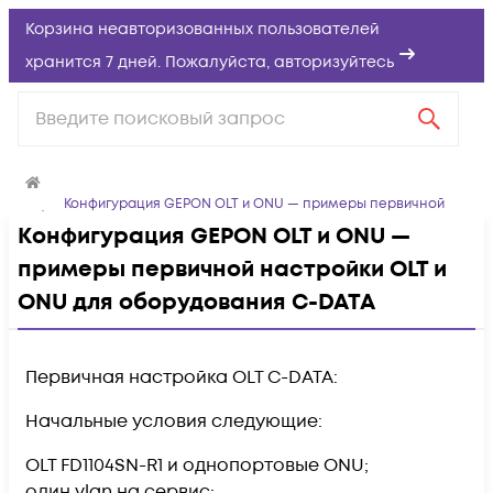
Корзина неавторизованных пользователей
хранится 7 дней. Пожалуйста,
авторизуйтесь
Конфигурация GEPON OLT и ONU — примеры первичной
настройки OLT и ONU для оборудования C-DATA
Конфигурация GEPON OLT и ONU —
примеры первичной настройки OLT и
ONU для оборудования C-DATA
Первичная настройка OLT C-DATA:
Начальные условия следующие:
OLT FD1104SN-R1 и однопортовые ONU;
один vlan на сервис;