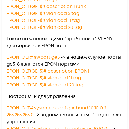
EPON_OLT(GE-1)# description Trunk
EPON_OLT(GE-1)# vlan add 5 tag
EPON_OLT(GE-1)# vlan add 11 tag
EPON_OLT(GE-1)# vlan add 20 tag
Также нам необходимо "пробросить" VLAN'ы
для сервиса в EPON порт:
EPON_OLT# swport ge5
-> в нашем случае порты
ge5-8 являются EPON портами
EPON_OLT(GE-5)# description EPON1
EPON_OLT(GE-5)# vlan add 11 tag
EPON_OLT(GE-5)# vlan add 20 tag
Настроим IP для управления:
EPON_OLT# system ipconfig inband 10.10.0.2
255.255.255.0
-> задаем нужный нам IP-адрес для
управления
EPON_OLT# system ipconfig gateway 10.10.0.1
->