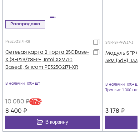
Распродажа
PE325G2I71-XR
SNR-SFP+W37-3
Сетевая карта 2 порта 25GBase-
Модуль SFP+
X (SFP28/zSFP+, Intel XXV710
3км (5dB), 13
Based), Silicom PE325G2I71-XR
В наличии
: 100+ шт
В наличии
: 100+ шт
Транзит
: 1 000+ шт
10 080
₽
-
17
%
8 400
₽
3 178
₽
В корзину