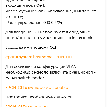
входящий порт Ge 1;
используемые vlan 5-управление, 11 Интернет,
20 – IPTV;
IP для управления 10.10.0.2/24;
Для входа на OLT используются следющие
логин/пароль по умолчанию = admin/admin.
Зададим имя нашему OLT:
epon# system hostname EPON_OLT
Для создания и конфигурации VLAN,
необходимо сначала включить функционал -
"VLAN switch mode"
EPON_OLT# swmode vlan enable
Настройка необходимых VLAN'ов:
EPON_OLT# swport ge1