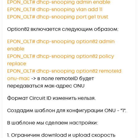
EPON_OLT# dhcp-snooping admin enable
EPON_OLT# dhcp-snooping vlan add 11
EPON_OLT# dhcp-snooping port ge1 trust
Option82 включается следующим образом:
EPON_OLT# dhcp-snooping option82 admin
enable
EPON_OLT# dhcp-snooping option82 policy
replace
EPON_OLT# dhcp-snooping option82 remoteId
onu-mac
-> в поле remoteID будет
передаваться мак-адрес ONU
Формат Circuit ID изменить нельзя.
Создадим шаблон для конфигурации ONU - "1".
В шаблоне мы сделаем настройки:
1. Ограничим download и upload скорость