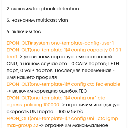
2. включим loopback detection
3. назначим multicast vlan
4. включим fec
EPON_OLT# system onu-template-config-user 1
EPON_OLT(onu-template-1)# config capacity 0 1 0 1
tem1
-> указываем портовую емкость нашей
ONU, в нашем случае это - 0 CATV портов; 1 ETH
порт; 0 VoIP портов. Последняя переменная -
имя нашего профиля
EPON_OLT(onu-template-1)# config ctc fec enable
-> включим корекцию ошибок FEC
EPON_OLT(onu-template-1)# config uni 1 ctc
egress-policing 100000
-> ограничим исходящую
скорость UNI порта = 100 мбит/с
EPON_OLT(onu-template-1)# config uni 1 ctc igmp
max-group 32
-> ограничим максимальное