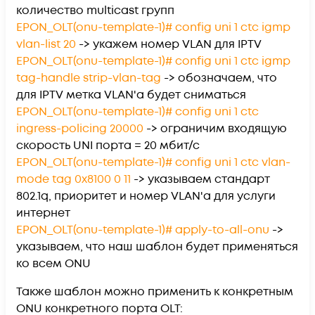
количество multicast групп
EPON_OLT(onu-template-1)# config uni 1 ctc igmp
vlan-list 20
-> укажем номер VLAN для IPTV
EPON_OLT(onu-template-1)# config uni 1 ctc igmp
tag-handle strip-vlan-tag
-> обозначаем, что
для IPTV метка VLAN'а будет сниматься
EPON_OLT(onu-template-1)# config uni 1 ctc
ingress-policing 20000
-> ограничим входящую
скорость UNI порта = 20 мбит/с
EPON_OLT(onu-template-1)# config uni 1 ctc vlan-
mode tag 0x8100 0 11
-> указываем стандарт
802.1q, приоритет и номер VLAN'a для услуги
интернет
EPON_OLT(onu-template-1)# apply-to-all-onu
->
указываем, что наш шаблон будет применяться
ко всем ONU
Также шаблон можно применить к конкретным
ONU конкретного порта OLT: