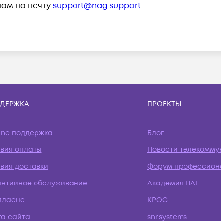
нам на почту
support@nag.support
ДЕРЖКА
ПРОЕКТЫ
ine поддержка
Блог
овия оплаты
Новости телекомму
вия доставки
Форум профессион
антийное обслуживание
Академия НАГ
плаенс
КРОС
та сайта
snr.systems