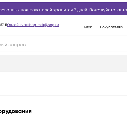
зованных пользователей хранится 7 дней. Пожалуйста,
авто
57-11
Онлайн чат
shop-msk@nag.ru
Блог
Покупателям
Способы опла
Документы
Политика рабо
Условия доста
Гарантийное о
Возврат товар
Вопросы и отв
База знаний
борудования
Конфигуратор