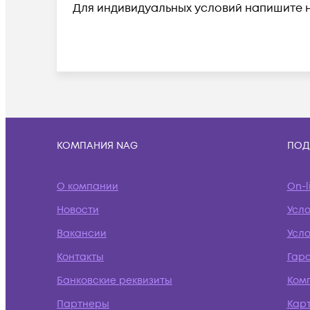
Для индивидуальных условий напишите 
КОМПАНИЯ NAG
ПОД
О компании
On-l
Новости
Усл
Вакансии
Усло
Контакты
Гар
Банковские реквизиты
Ком
Партнеры
Кар