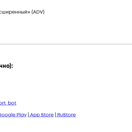
сширенный» (ADV)
чно):
ort_bot
Google Play
|
App Store
|
RuStore