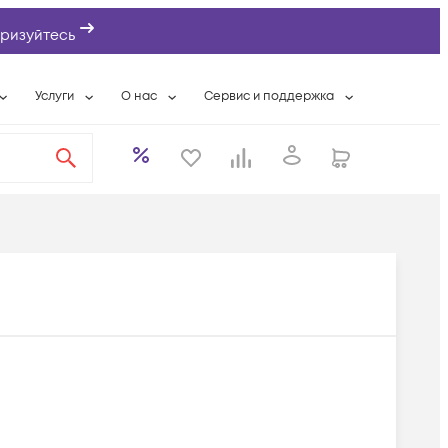
ризуйтесь
Услуги
О нас
Сервис и поддержка
ты
Выкуп сетевого оборудования
О компании
Гарантийное обслуживание
Системная интеграция
Контактная информация
Контакты сервисных центров
ты с физлицами
Wi-Fi «под ключ»
Банковские реквизиты
Сервисные контракты
вки
Бесплатная намотка оптического кабеля
Аккредитация ИТ
Сервисный центр
бслуживание
Партнеры
Техническая поддержка
а
Вакансии
Условия оказания услуг
еты
Новости
ы