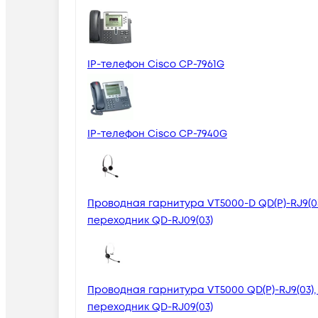
IP-телефон Cisco CP-7961G
IP-телефон Cisco CP-7940G
Проводная гарнитура VT5000-D QD(P)-RJ9(03)
переходник QD-RJ09(03)
Проводная гарнитура VT5000 QD(P)-RJ9(03),
переходник QD-RJ09(03)