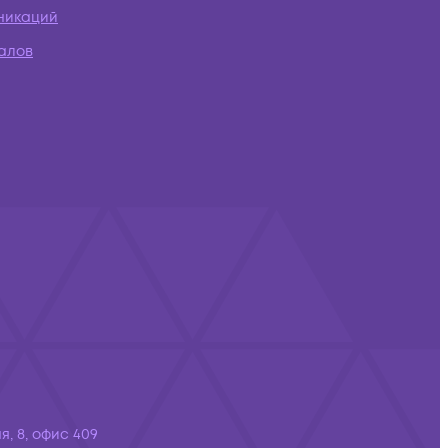
никаций
алов
я, 8, офис 409