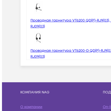
Проводная гарнитура VT6200 QD(P)-RJ9(03), 
RJ09(03)
Проводная гарнитура VT6200-D QD(P)-RJ9(03)
RJ09(03)
КОМПАНИЯ NAG
ПОД
О компании
On-l