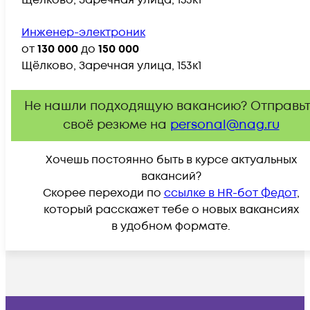
Щёлково, Заречная улица, 153к1
Инженер-электроник
от
130 000
до
150 000
Щёлково, Заречная улица, 153к1
Не нашли подходящую вакансию? Отправь
своё резюме на
personal@nag.ru
Хочешь постоянно быть в курсе актуальных
вакансий?
Скорее переходи по
ссылке в HR-бот Федот
,
который расскажет тебе о новых вакансиях
в удобном формате.