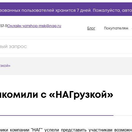
зованных пользователей хранится 7 дней. Пожалуйста,
авто
57-11
Онлайн чат
shop-msk@nag.ru
Блог
Покупателям
Способы опла
Документы
Политика рабо
узкой»
Условия доста
Гарантийное о
Возврат товар
акомили с «НАГрузкой»
Вопросы и отв
База знаний
Конфигуратор
ники компании "НАГ" успели представить участникам возможн