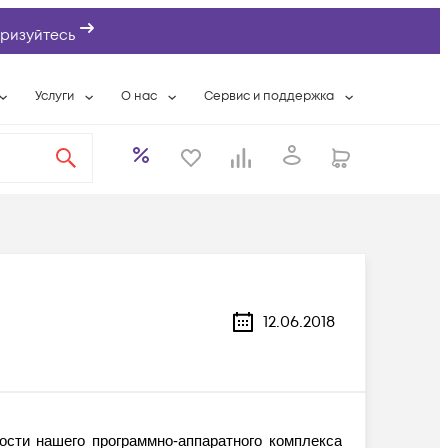
ризуйтесь
Услуги
О нас
Сервис и поддержка
ты
Выкуп сетевого оборудования
О компании
Гарантийное обслуживание
Системная интеграция
Контактная информация
Контакты сервисных центров
ты с физлицами
Wi-Fi «под ключ»
Банковские реквизиты
Сервисные контракты
вки
Бесплатная намотка оптического кабеля
Аккредитация ИТ
Сервисный центр
бслуживание
Партнеры
Техническая поддержка
а
Вакансии
Условия оказания услуг
12.06.2018
еты
Новости
ы
ости нашего программно-аппаратного комплекса