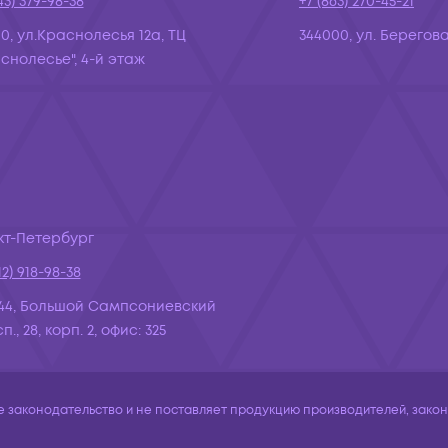
43) 379-98-38
+7 (863) 270-45-21
10, ул.Краснолесья 12а, ТЦ
344000, ул. Берегова
снолесье", 4-й этаж
кт-Петербург
12) 918-98-38
44, Большой Сампсониевский
., 28, корп. 2, офис: 325
законодательство и не поставляет продукцию производителей, законо