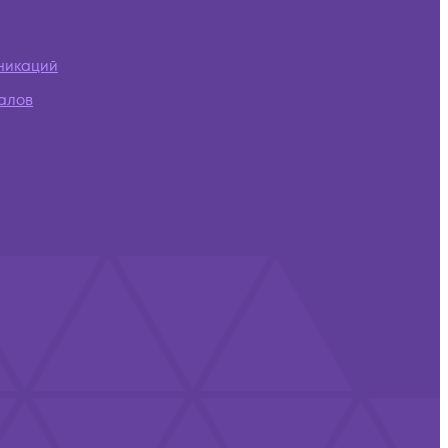
никаций
алов