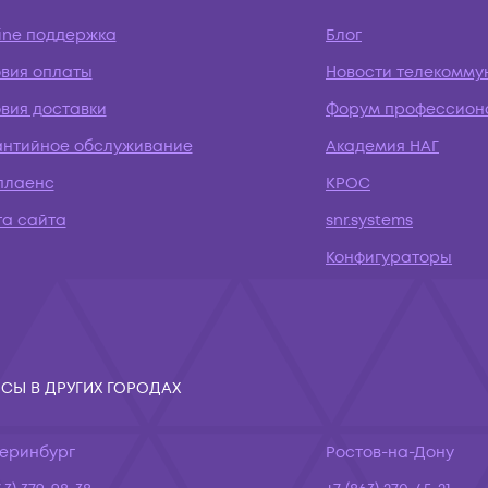
ine поддержка
Блог
овия оплаты
Новости телекомму
вия доставки
Форум профессион
антийное обслуживание
Академия НАГ
плаенс
КРОС
та сайта
snr.systems
Конфигураторы
СЫ В ДРУГИХ ГОРОДАХ
теринбург
Ростов-на-Дону