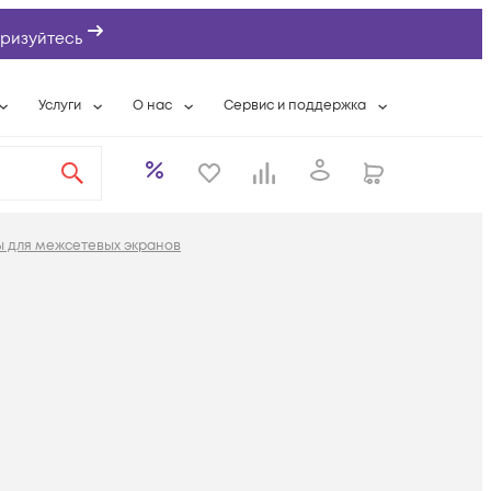
ризуйтесь
Услуги
О нас
Сервис и поддержка
ты
Выкуп сетевого оборудования
О компании
Гарантийное обслуживание
Системная интеграция
Контактная информация
Контакты сервисных центров
ты с физлицами
Wi-Fi «под ключ»
Банковские реквизиты
Сервисные контракты
ы для межсетевых экранов
вки
Бесплатная намотка оптического кабеля
Аккредитация ИТ
Сервисный центр
бслуживание
Партнеры
Техническая поддержка
а
Вакансии
Условия оказания услуг
еты
Новости
ы