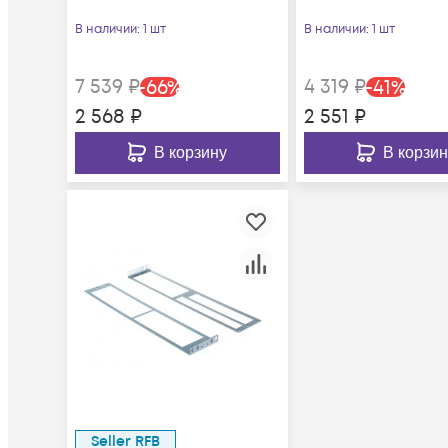
В наличии
: 1 шт
В наличии
: 1 шт
7 539
₽
4 319
₽
-
66
%
-
41
%
2 568
₽
2 551
₽
В корзину
В корзин
Seller RFB