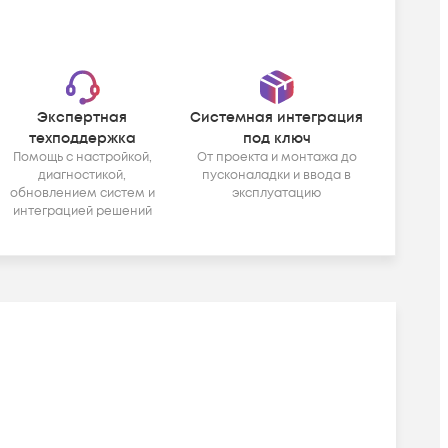
Экспертная
Системная интеграция
техподдержка
под ключ
Помощь с настройкой,
От проекта и монтажа до
диагностикой,
пусконаладки и ввода в
обновлением систем и
эксплуатацию
интеграцией решений