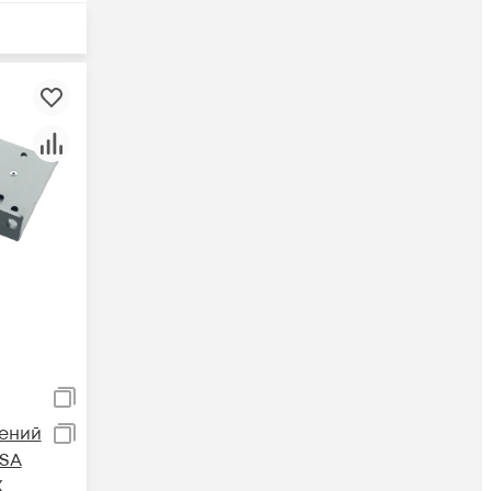
ений
ASA
X