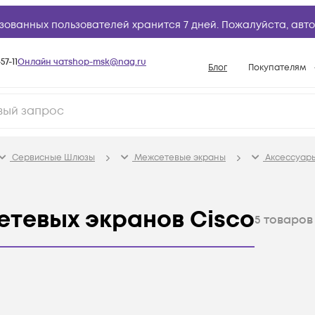
зованных пользователей хранится 7 дней. Пожалуйста,
авто
57-11
Онлайн чат
shop-msk@nag.ru
Блог
Покупателям
Способы опла
Документы
Политика рабо
Сервисные Шлюзы
Межсетевые экраны
Аксессуар
Условия доста
Гарантийное о
етевых экранов Cisco
Возврат товар
5
товаров
Вопросы и отв
База знаний
Конфигуратор