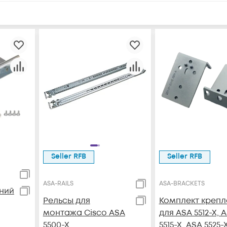
Seller RFB
Seller RFB
ASA-RAILS
ASA-BRACKETS
ний
Рельсы для
Комплект крепл
монтажа Cisco ASA
для ASA 5512-X, 
5500-X
5515-X, ASA 5525-