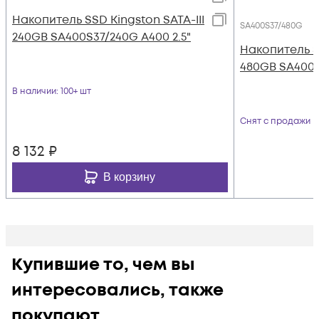
Накопитель SSD Kingston SATA-III
SA400S37/480G
240GB SA400S37/240G A400 2.5"
Накопитель SS
480GB SA400S
В наличии
: 100+ шт
Снят с продажи
8 132
₽
В корзину
Купившие то, чем вы
интересовались, также
покупают