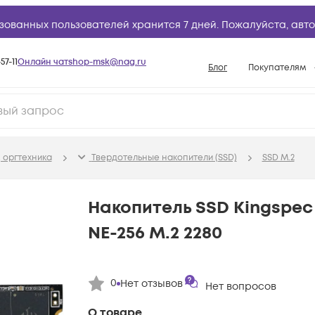
зованных пользователей хранится 7 дней. Пожалуйста,
авто
57-11
Онлайн чат
shop-msk@nag.ru
Блог
Покупателям
Способы опла
Документы
Политика рабо
 оргтехника
Твердотельные накопители (SSD)
SSD M.2
Условия доста
Гарантийное о
Накопитель SSD Kingspec 
Возврат товар
NE-256 M.2 2280
Вопросы и отв
База знаний
0
Нет отзывов
Конфигуратор
Нет вопросов
О товаре