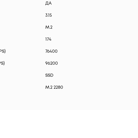
ДА
3.15
M.2
174
PS)
76400
S)
96200
SSD
M.2 2280