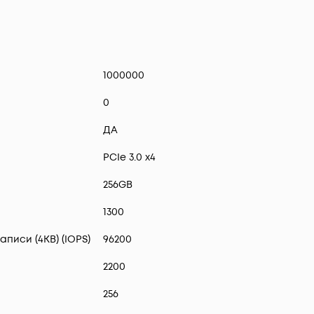
1000000
0
ДА
PCIe 3.0 x4
256GB
1300
писи (4KB) (IOPS)
96200
2200
256