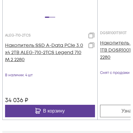
DGSR1001TS93T
ALEG-710-2TCS
Накопитель S
Накопитель SSD A-Data PCIe 3.0
1TB DGSR1001T
x4 2TB ALEG-710-2TCS Legend 710
2280
M.2 2280
Снят с продажи
В наличии
: 4 шт
34 036
₽
В корзину
Узна