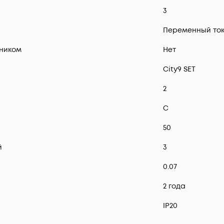
3
Переменный ток
ником
Нет
City9 SET
2
C
50
й
3
0.07
2 года
IP20