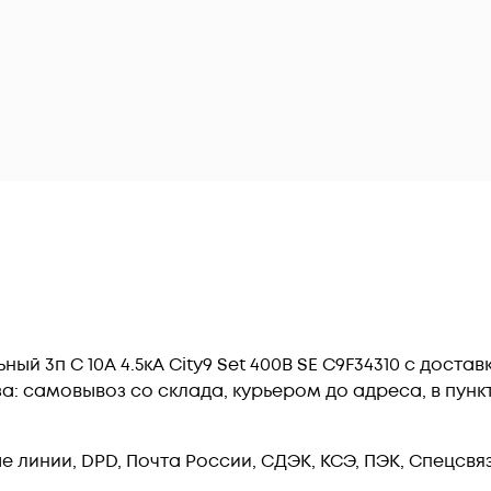
й 3п C 10А 4.5кА City9 Set 400В SE C9F34310 c доста
: самовывоз со склада, курьером до адреса, в пункт 
линии, DPD, Почта России, СДЭК, КСЭ, ПЭК, Спецсвязь