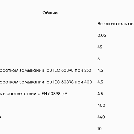
Общие
Выключатель ав
0.05
45
3
ротком замыкании Icu IEC 60898 при 230
4.5
ротком замыкании Icu IEC 60898 при 400
4.5
 соответствии с EN 60898 ,кА
4.5
400
В
440
10