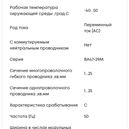
Рабочая температура
-40...50
окружающей среды ,град.C
Переменный
Род тока
ток (AC)
С коммутируемым
Нет
нейтральным проводником
Серия
ВА47-29M
Сечение многопроволочного
1...25
гибкого проводника ,кв.мм
Сечение однопроволочного
1...25
проводника ,кв.мм
Характеристика срабатывания
C
Частота (Гц)
50
Ширина в числах модульных