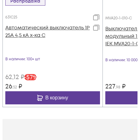
Распродажа
631C25
MVA20-1-010-C
Автоматический выключатель 1Р
Выключатель
25А 4,5 кА х-ка С
модульный 1п 
IEK MVA20-1-0
В наличии
: 100+ шт
В наличии
: 10 000
62
,12
₽
-
57
%
26
₽
227
₽
,52
,98
В корзину