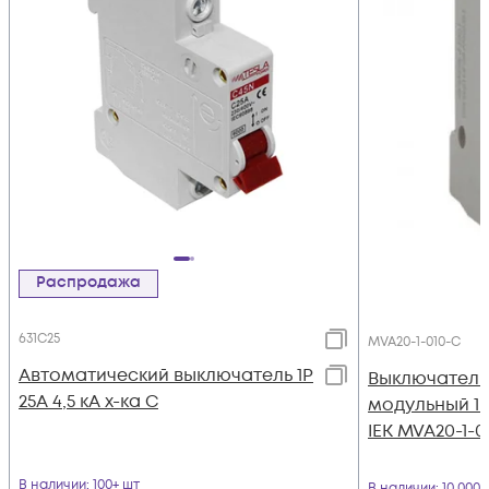
Распродажа
631C25
MVA20-1-010-C
Автоматический выключатель 1Р
Выключатель
25А 4,5 кА х-ка С
модульный 1п 
IEK MVA20-1-0
В наличии
: 100+ шт
В наличии
: 10 000