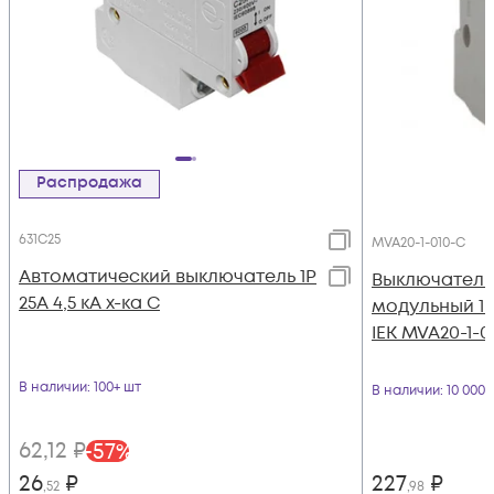
Распродажа
631C25
MVA20-1-010-C
Автоматический выключатель 1Р
Выключатель
25А 4,5 кА х-ка С
модульный 1п 
IEK MVA20-1-0
В наличии
: 100+ шт
В наличии
: 10 000
62
,12
₽
-
57
%
26
₽
227
₽
,52
,98