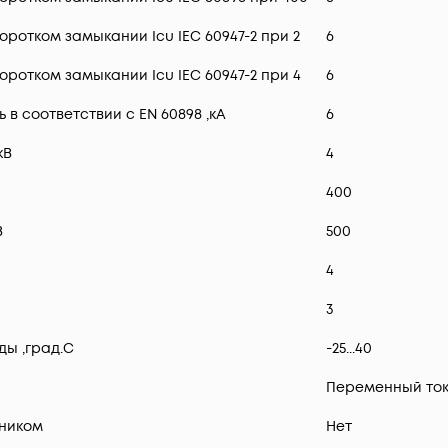
ротком замыкании Icu IEC 60947-2 при 2
6
ротком замыкании Icu IEC 60947-2 при 4
6
 соответствии с EN 60898 ,кА
6
кВ
4
400
В
500
4
3
ы ,град.C
-25...40
Переменный ток
ником
Нет