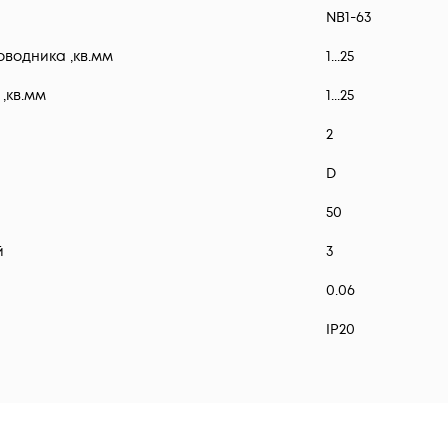
NB1-63
водника ,кв.мм
1...25
,кв.мм
1...25
2
D
50
й
3
0.06
IP20