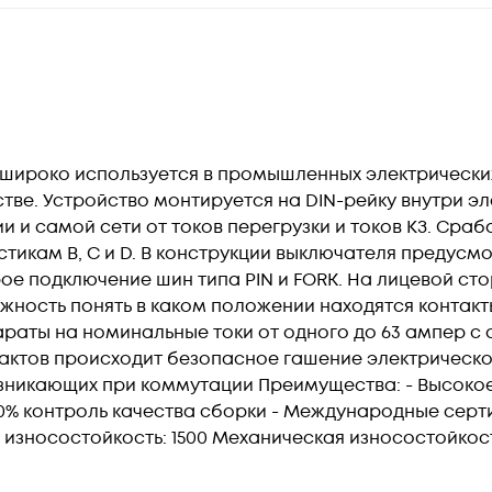
 широко используется в промышленных электрических
ве. Устройство монтируется на DIN-рейку внутри эл
 и самой сети от токов перегрузки и токов КЗ. Сраб
тикам B, C и D. В конструкции выключателя предусм
ое подключение шин типа PIN и FORK. На лицевой ст
жность понять в каком положении находятся контакт
араты на номинальные токи от одного до 63 ампер с
тактов происходит безопасное гашение электрическо
озникающих при коммутации Преимущества: - Высоко
00% контроль качества сборки - Международные серт
износостойкость: 1500 Механическая износостойкост