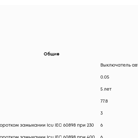
Общие
Выключатель ав
0.05
5 лет
77.8
3
ротком замыкании Icu IEC 60898 при 230
6
ротком замыкании Icu IEC 60898 при 400
6