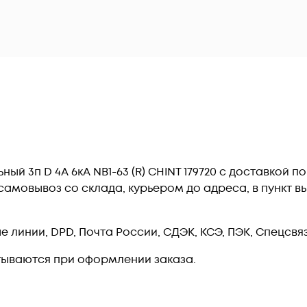
й 3п D 4А 6кА NB1-63 (R) CHINT 179720 c доставкой п
амовывоз со склада, курьером до адреса, в пункт вы
линии, DPD, Почта России, СДЭК, КСЭ, ПЭК, Спецсвязь
тываются при оформлении заказа.