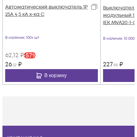
Автоматический выключатель 1Р
Выключатель
25А 4,5 кА х-ка С
модульный 1п 
IEK MVA20-1-0
В наличии
: 100+ шт
В наличии
: 10 000
62
,12
₽
-
57
%
26
₽
227
₽
,52
,98
В корзину