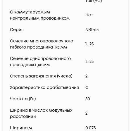
ток (AC)
С коммутируемым
Нет
нейтральным проводником
Серия
NB1-63
Сечение многопроволочного
1...25
гибкого проводника ,кв.мм
Сечение однопроволочного
1...25
проводника ,кв.мм
Степень загрязнения (число)
2
Характеристика срабатывания
C
Частота (Гц)
50
Ширина в числах модульных
2
расстояний
Ширина,м
0.075