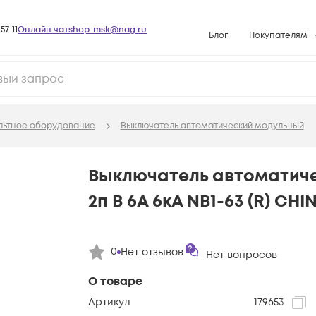
57-11
Онлайн чат
shop-msk@nag.ru
Блог
Покупателям
Способы опла
Документы
Политика рабо
льтное оборудование
Выключатель автоматический модульный
Условия доста
Гарантийное о
Выключатель автоматич
Возврат товар
2п B 6А 6кА NB1-63 (R) CHI
Вопросы и отв
База знаний
0
Нет отзывов
Конфигуратор
Нет вопросов
О товаре
Артикул
179653