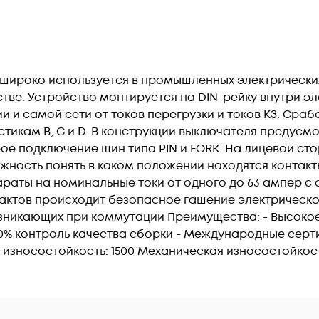
 широко используется в промышленных электрических
ве. Устройство монтируется на DIN-рейку внутри эл
 и самой сети от токов перегрузки и токов КЗ. Сраб
тикам B, C и D. В конструкции выключателя предусм
ое подключение шин типа PIN и FORK. На лицевой ст
жность понять в каком положении находятся контакт
араты на номинальные токи от одного до 63 ампер с
тактов происходит безопасное гашение электрическо
озникающих при коммутации Преимущества: - Высоко
00% контроль качества сборки - Международные серт
износостойкость: 1500 Механическая износостойкост