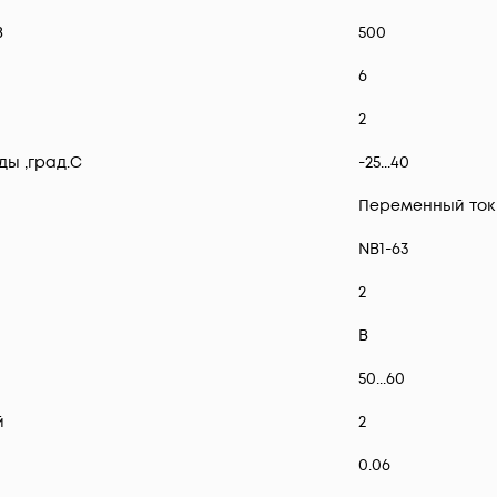
В
500
6
2
ы ,град.C
-25...40
Переменный ток 
NB1-63
2
B
50...60
й
2
0.06