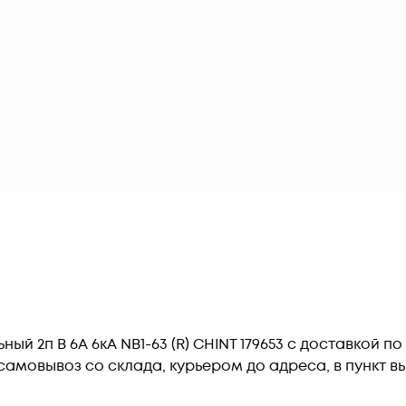
й 2п B 6А 6кА NB1-63 (R) CHINT 179653 c доставкой п
амовывоз со склада, курьером до адреса, в пункт вы