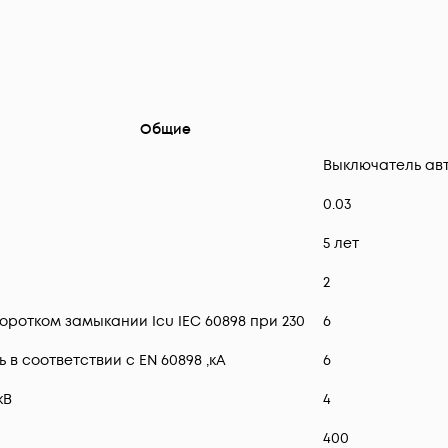
Общие
Выключатель ав
0.03
5 лет
2
ротком замыкании Icu IEC 60898 при 230
6
 соответствии с EN 60898 ,кА
6
кВ
4
400