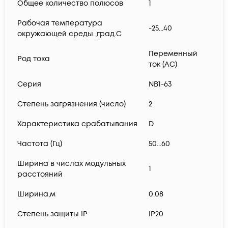
Общее количество полюсов
1
Рабочая температура
-25...40
окружающей среды ,град.C
Переменный
Род тока
ток (AC)
Серия
NB1-63
Степень загрязнения (число)
2
Характеристика срабатывания
D
Частота (Гц)
50...60
Ширина в числах модульных
1
расстояний
Ширина,м
0.08
Степень защиты IP
IP20