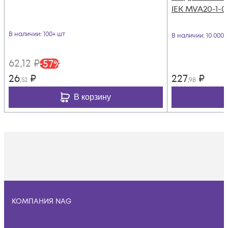
IEK MVA20-1-0
В наличии
: 100+ шт
В наличии
: 10 000
62
,12
₽
-
57
%
26
₽
227
₽
,52
,98
В корзину
КОМПАНИЯ NAG