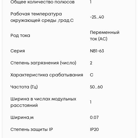
Общее количество полюсов
1
Рабочая температура
-25...40
окружающей среды ,град.C
Переменный
Род тока
ток (AC)
Серия
NB1-63
Степень загрязнения (число)
2
Характеристика срабатывания
C
Частота (Гц)
50...60
Ширина в числах модульных
1
расстояний
Ширина,м
0.07
Степень защиты IP
IP20