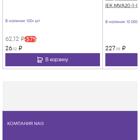
IEK MVA20-1-0
В наличии
: 100+ шт
В наличии
: 10 000
62
,12
₽
-
57
%
26
₽
227
₽
,52
,98
В корзину
КОМПАНИЯ NAG