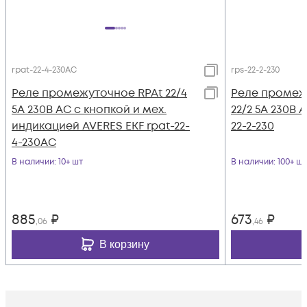
rpat-22-4-230AC
rps-22-2-230
Реле промежуточное RPAt 22/4
Реле промежу
5А 230В AC с кнопкой и мех.
22/2 5А 230В 
индикацией AVERES EKF rpat-22-
22-2-230
4-230AC
В наличии
: 10+ шт
В наличии
: 100+ шт
885
₽
673
₽
,06
,46
В корзину