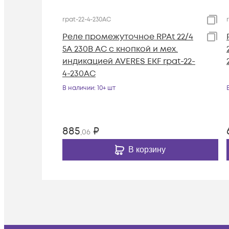
rpat-22-4-230AC
Реле промежуточное RPAt 22/4
5А 230В AC с кнопкой и мех.
индикацией AVERES EKF rpat-22-
4-230AC
В наличии
: 10+ шт
885
₽
,06
В корзину