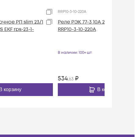
RRP10-3-10-220A
чное РП slim 23/1
Реле РЭК 77-3 10А 220В AC IEK
 EKF rps-23-1-
RRP10-3-10-220A
В наличии
: 100+ шт
534
₽
,63
В корзину
В корзину