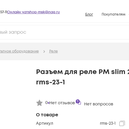
57-11
Онлайн чат
shop-msk@nag.ru
Блог
Покупателям
Способы опла
Документы
Политика рабо
льтное оборудование
Реле
Условия доста
Гарантийное о
Разъем для реле РM slim 
Возврат товар
rms-23-1
Вопросы и отв
База знаний
0
Нет отзывов
Конфигуратор
Нет вопросов
О товаре
Артикул
rms-23-1