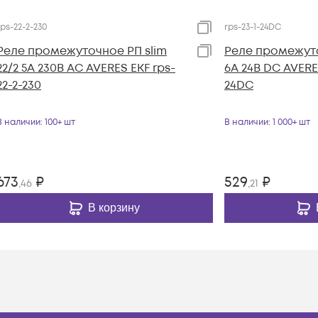
rps-22-2-230
rps-23-1-24DC
Реле промежуточное РП slim
Реле промежуто
22/2 5А 230В AC AVERES EKF rps-
6А 24В DC AVERES
22-2-230
24DC
В наличии
: 100+ шт
В наличии
: 1 000+ шт
673
₽
529
₽
,46
,21
В корзину