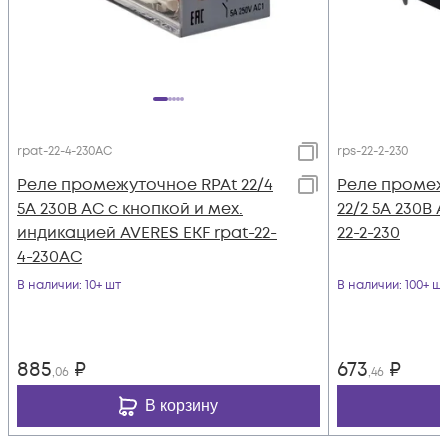
rpat-22-4-230AC
rps-22-2-230
Реле промежуточное RPAt 22/4
Реле промежу
5А 230В AC с кнопкой и мех.
22/2 5А 230В 
индикацией AVERES EKF rpat-22-
22-2-230
4-230AC
В наличии
: 10+ шт
В наличии
: 100+ шт
885
₽
673
₽
,06
,46
В корзину