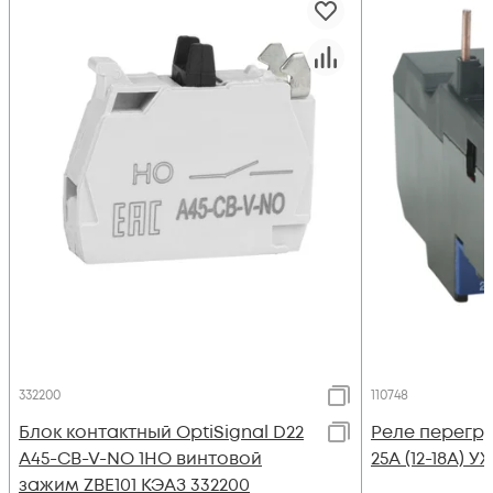
332200
110748
Блок контактный OptiSignal D22
Реле перегруз
A45-CB-V-NO 1НО винтовой
25А (12-18А) У
зажим ZBE101 КЭАЗ 332200