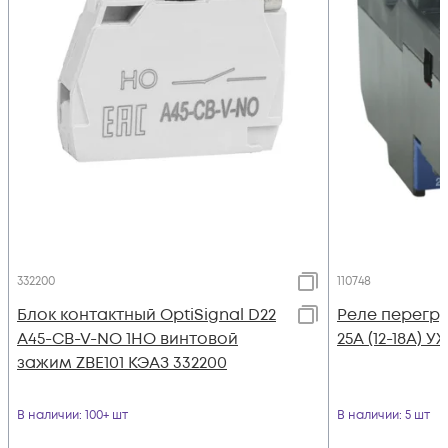
332200
110748
Блок контактный OptiSignal D22
Реле перегруз
A45-CB-V-NO 1НО винтовой
25А (12-18А) У
зажим ZBE101 КЭАЗ 332200
В наличии
: 100+ шт
В наличии
: 5 шт