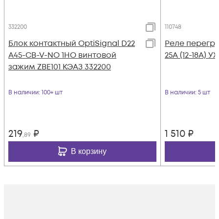
332200
110748
Блок контактный OptiSignal D22
Реле перегруз
A45-CB-V-NO 1НО винтовой
25А (12-18А) У
зажим ZBE101 КЭАЗ 332200
В наличии
: 100+ шт
В наличии
: 5 шт
219
₽
1 510
₽
,89
В корзину