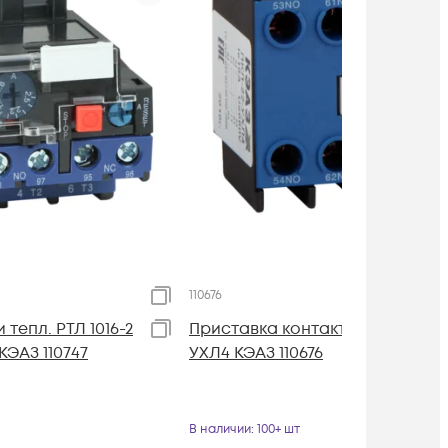
110676
 тепл. РТЛ 1016-2
Приставка контактная ПКЛ 22
 КЭАЗ 110747
УХЛ4 КЭАЗ 110676
В наличии
: 100+ шт