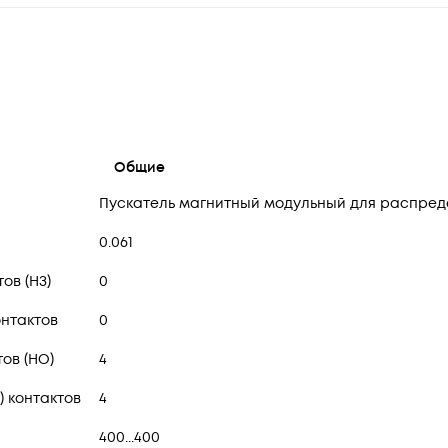
Общие
Пускатель магнитный модульный для распред
0.061
ов (НЗ)
0
онтактов
0
ов (НО)
4
 контактов
4
400...400