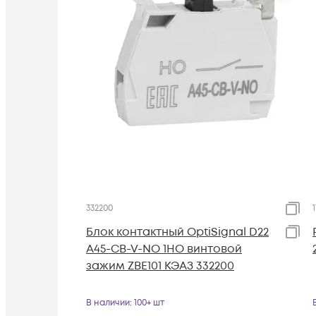
332200
Блок контактный OptiSignal D22
A45-CB-V-NO 1НО винтовой
зажим ZBE101 КЭАЗ 332200
В наличии
: 100+ шт