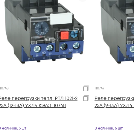
110748
110747
Реле перегрузки тепл. РТЛ 1021-2
Реле перегрузки
25А (12-18А) УХЛ4 КЭАЗ 110748
25А (9-13А) УХЛ4
В наличии
: 5 шт
В наличии
: 6 шт