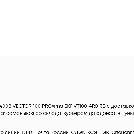
400В VECTOR-100 PROxima EKF VT100-4R0-3B c доставк
: самовывоз со склада, курьером до адреса, в пункт 
линии, DPD, Почта России, СДЭК, КСЭ, ПЭК, Спецсвязь