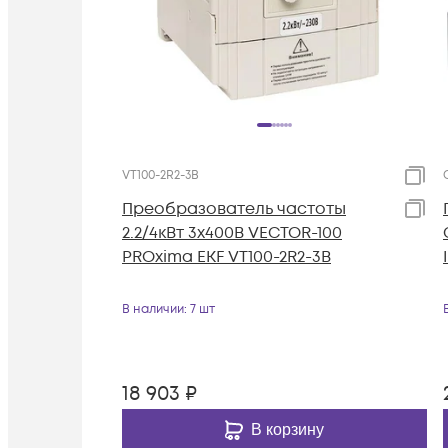
VT100-2R2-3B
Преобразователь частоты
2.2/4кВт 3х400В VECTOR-100
PROxima EKF VT100-2R2-3B
В наличии
: 7 шт
18 903
₽
В корзину