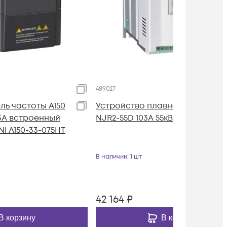
489027
ь частоты A150
Устройство плавного пуска
 3А встроенный
NJR2-55D 103А 55кВт CHINT 4890
I A150-33-075HT
В наличии
: 1 шт
42 164
₽
В корзину
В корзину