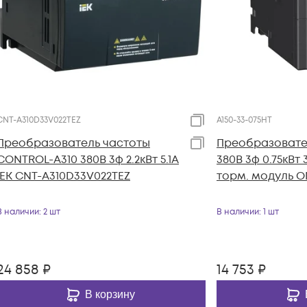
CNT-A310D33V022TEZ
A150-33-075HT
Преобразователь частоты
Преобразовател
CONTROL-A310 380В 3ф 2.2кВт 5.1А
380В 3ф 0.75кВт
IEK CNT-A310D33V022TEZ
торм. модуль ON
В наличии
: 2 шт
В наличии
: 1 шт
24 858
₽
14 753
₽
В корзину