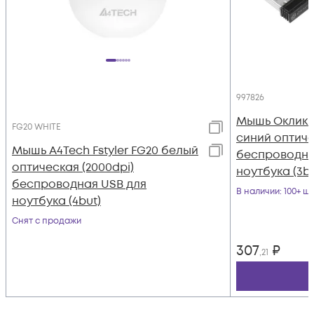
997826
Мышь Оклик 
FG20 WHITE
синий оптиче
Мышь A4Tech Fstyler FG20 белый
беспроводна
оптическая (2000dpi)
ноутбука (3bu
беспроводная USB для
В наличии
: 100+ шт
ноутбука (4but)
Снят с продажи
307
₽
,21