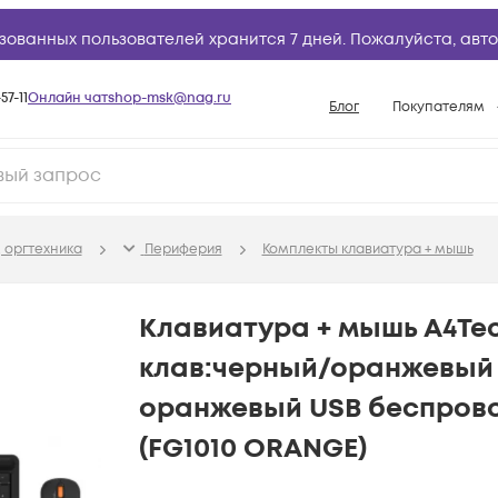
зованных пользователей хранится 7 дней. Пожалуйста,
авто
57-11
Онлайн чат
shop-msk@nag.ru
Блог
Покупателям
Способы опла
Документы
Политика рабо
 оргтехника
Периферия
Комплекты клавиатура + мышь
Условия доста
Гарантийное о
Клавиатура + мышь A4Tech
Возврат товар
клав:черный/оранжевый
Вопросы и отв
оранжевый USB беспрово
База знаний
(FG1010 ORANGE)
Конфигуратор