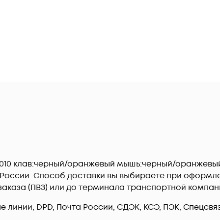
FG1010 клав:черный/оранжевый мышь:черный/оранжевы
й России. Способ доставки вы выбираете при оформл
 заказа (ПВЗ) или до терминала транспортной компан
линии, DPD, Почта России, СДЭК, КСЭ, ПЭК, Спецсвязь