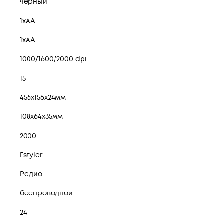
черный
1хАА
1хAA
1000/1600/2000 dpi
15
456x156x24мм
108x64x35мм
i
2000
Fstyler
Радио
беспроводной
24