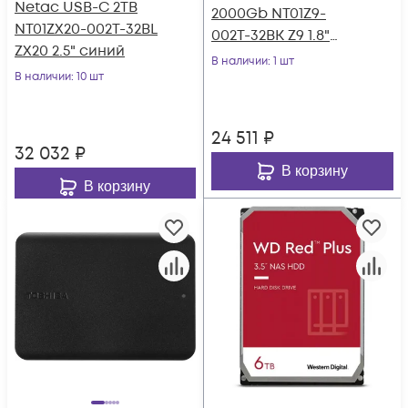
Netac USB-C 2TB
2000Gb NT01Z9-
NT01ZX20-002T-32BL
002T-32BK Z9 1.8"
ZX20 2.5" синий
черный
В наличии
: 1 шт
В наличии
: 10 шт
24 511
₽
32 032
₽
В корзину
В корзину