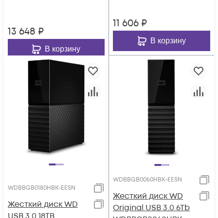
11 606
₽
13 648
₽
В корзину
В корзину
WDBBGB0060HBK-EESN
WDBBGB0180HBK-EESN
Жесткий диск WD
Жесткий диск WD
Original USB 3.0 6Tb
USB 3.0 18TB