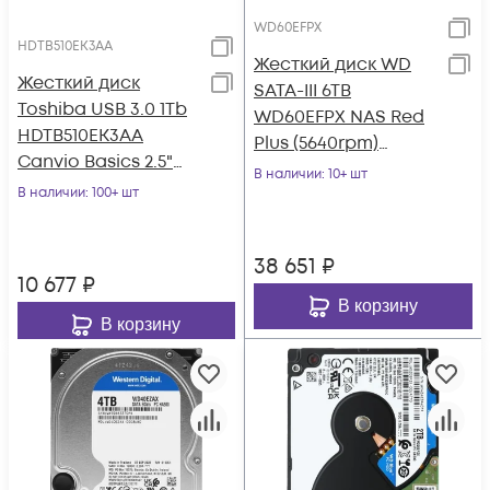
WD60EFPX
HDTB510EK3AA
Жесткий диск WD
Жесткий диск
SATA-III 6TB
Toshiba USB 3.0 1Tb
WD60EFPX NAS Red
HDTB510EK3AA
Plus (5640rpm)
Canvio Basics 2.5"
256Mb 3.5"
В наличии
: 10+ шт
черный
В наличии
: 100+ шт
38 651
₽
10 677
₽
В корзину
В корзину