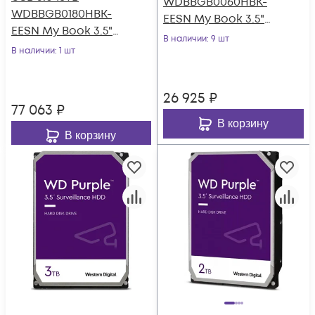
WDBBGB0060HBK-
WDBBGB0180HBK-
EESN My Book 3.5"
EESN My Book 3.5"
черный
В наличии
: 9 шт
черный
В наличии
: 1 шт
26 925
₽
77 063
₽
В корзину
В корзину