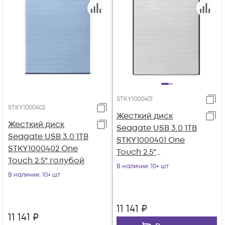
STKY1000401
STKY1000402
Жесткий диск
Жесткий диск
Seagate USB 3.0 1TB
Seagate USB 3.0 1TB
STKY1000401 One
STKY1000402 One
Touch 2.5"
Touch 2.5" голубой
серебристый
В наличии
: 10+ шт
В наличии
: 10+ шт
11 141
₽
11 141
₽