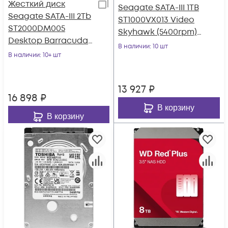
Жесткий диск
Seagate SATA-III 1TB
Seagate SATA-III 2Tb
ST1000VX013 Video
ST2000DM005
Skyhawk (5400rpm)
Desktop Barracuda
256Mb 3.5"
В наличии
: 10 шт
(5400rpm) 256Mb 3.5"
В наличии
: 10+ шт
13 927
₽
16 898
₽
В корзину
В корзину