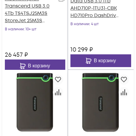
Data USB 3.0 1Tb
Transcend USB 3.0
AHD710P-1TU31-CBK
4Tb TS4TSJ25M3S
HD710Pro DashDrive
StoreJet 25M3S
Durable 2.5" черный
В наличии
: 4 шт
(5400rpm) 2.5" серый
В наличии
: 10+ шт
10 299
₽
26 457
₽
В корзину
В корзину