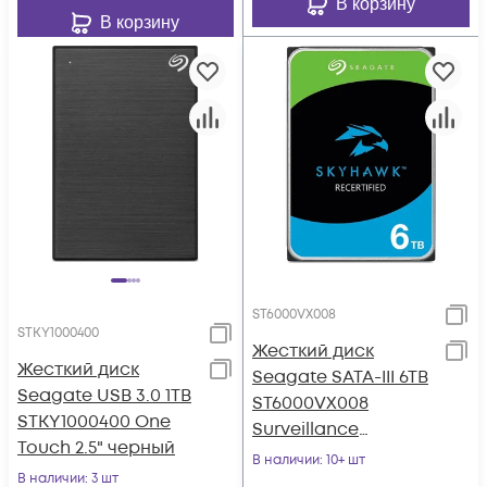
В корзину
В корзину
ST6000VX008
STKY1000400
Жесткий диск
Жесткий диск
Seagate SATA-III 6TB
Seagate USB 3.0 1TB
ST6000VX008
STKY1000400 One
Surveillance
Touch 2.5" черный
Skyhawk 4KN
В наличии
: 10+ шт
В наличии
: 3 шт
(5400rpm) 256Mb 3.5"