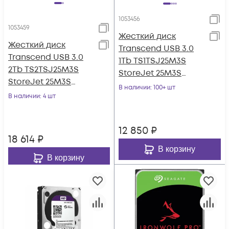
1053456
1053459
Жесткий диск
Жесткий диск
Transcend USB 3.0
Transcend USB 3.0
1Tb TS1TSJ25M3S
2Tb TS2TSJ25M3S
StoreJet 25M3S
StoreJet 25M3S
(5400rpm) 2.5" серый
В наличии
: 100+ шт
(5400rpm) 2.5" серый
В наличии
: 4 шт
12 850
₽
18 614
₽
В корзину
В корзину