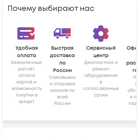
Почему выбирают нас
Удобная
Быстрая
Сервисный
Офи
оплата
доставка
центр
Безналичный
по
Диагностика и
рас
расчёт,
ремонт
России
га
оплата
оборудования
Самовывоз
По
картой и
в
и отправка
у
возможность
согласованные
заказов по
обсл
покупки в
сроки
всей
и п
кредит
России
гара