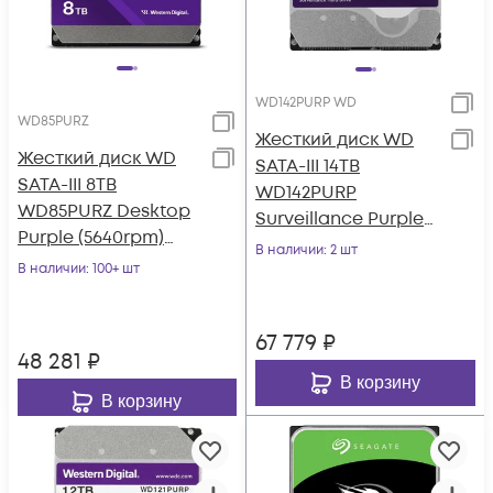
WD142PURP WD
WD85PURZ
Жесткий диск WD
Жесткий диск WD
SATA-III 14TB
SATA-III 8TB
WD142PURP
WD85PURZ Desktop
Surveillance Purple
Purple (5640rpm)
Pro (7200rpm) 512Mb
В наличии
: 2 шт
256Mb 3.5"
В наличии
: 100+ шт
3.5"
67 779
₽
48 281
₽
В корзину
В корзину