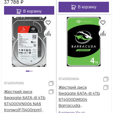
37 788
₽
В корзину
В корзину
ST4000DM004
ST4000VN006
Жесткий диск
Жесткий диск
Seagate SATA-III 4Tb
Seagate SATA-III 4Tb
ST4000DM004
ST4000VN006 NAS
Barracuda
Ironwolf (5400rpm)
(5400rpm) 256Mb 3.5"
В наличии
: 10+ шт