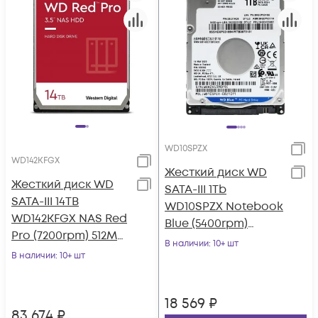
WD10SPZX
WD142KFGX
Жесткий диск WD
Жесткий диск WD
SATA-III 1Tb
SATA-III 14TB
WD10SPZX Notebook
WD142KFGX NAS Red
Blue (5400rpm)
Pro (7200rpm) 512Mb
128Mb 2.5"
В наличии
: 10+ шт
3.5"
В наличии
: 10+ шт
18 569
₽
83 674
₽