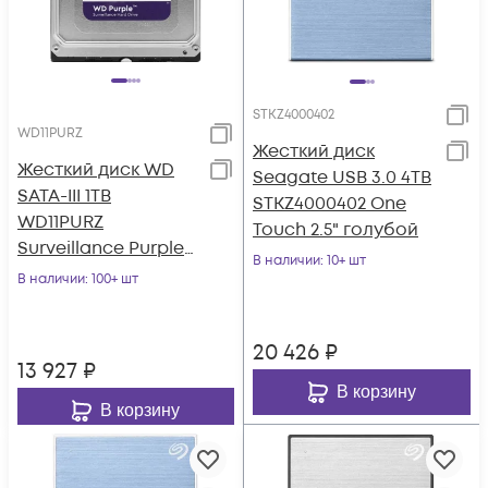
STKZ4000402
WD11PURZ
Жесткий диск
Жесткий диск WD
Seagate USB 3.0 4TB
SATA-III 1TB
STKZ4000402 One
WD11PURZ
Touch 2.5" голубой
Surveillance Purple
В наличии
: 10+ шт
(5400rpm) 64Mb 3.5"
В наличии
: 100+ шт
20 426
₽
13 927
₽
В корзину
В корзину