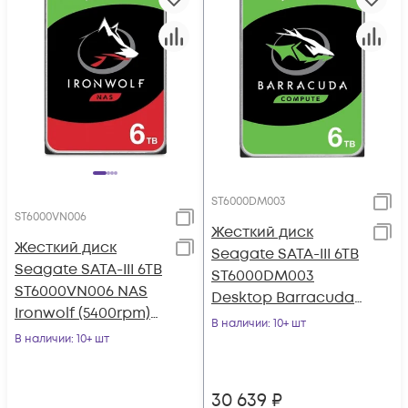
ST6000DM003
ST6000VN006
Жесткий диск
Жесткий диск
Seagate SATA-III 6TB
Seagate SATA-III 6TB
ST6000DM003
ST6000VN006 NAS
Desktop Barracuda
Ironwolf (5400rpm)
(5400rpm) 256Mb 3.5"
В наличии
: 10+ шт
256Mb 3.5"
В наличии
: 10+ шт
30 639
₽