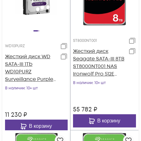
ST8000NT001
WD10PURZ
Жесткий диск
Жесткий диск WD
Seagate SATA-III 8TB
SATA-III 1Tb
ST8000NT001 NAS
WD10PURZ
Ironwolf Pro 512E
Surveillance Purple
(7200rpm) 256Mb 3.5"
В наличии
: 10+ шт
(5400rpm) 64Mb 3.5"
В наличии
: 10+ шт
55 782
₽
11 230
₽
В корзину
В корзину