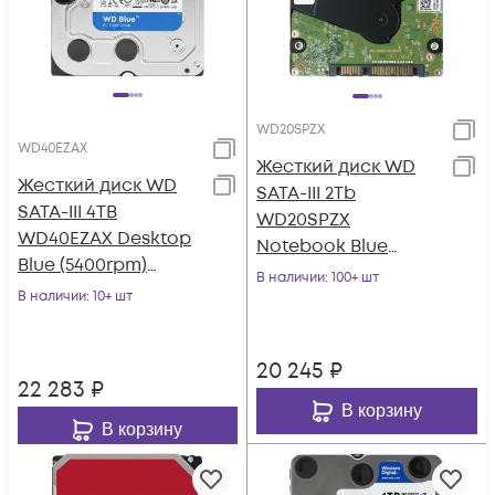
WD20SPZX
WD40EZAX
Жесткий диск WD
Жесткий диск WD
SATA-III 2Tb
SATA-III 4TB
WD20SPZX
WD40EZAX Desktop
Notebook Blue
Blue (5400rpm)
(5400rpm) 128Mb 2.5"
В наличии
: 100+ шт
256Mb 3.5"
В наличии
: 10+ шт
20 245
₽
22 283
₽
В корзину
В корзину