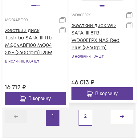
WD80EFPX
MQ04ABF100
Жесткий диск WD
Жесткий диск
SATA-III 8TB
Toshiba SATA-III 1Tb
WD80EFPX NAS Red
MQ04ABF100 MQ04
Plus (5640rpm)
512E (5400rpm) 128Mb
256Mb 3.5"
В наличии
: 10+ шт
2.5"
В наличии
: 100+ шт
46 013
₽
16 712
₽
В корзину
В корзину
1
2
Назад
Дальше