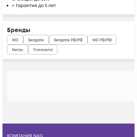
⭐ Гарантия до 5 лет
Бренды
WD
Seagate
Seagate РФ/РФ
WD РФ/РФ
Netac
Transcend
КОМПАНИЯ NAG