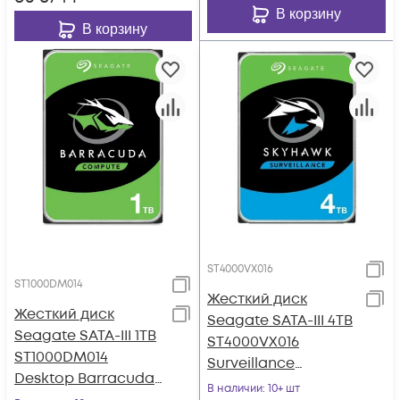
В корзину
В корзину
ST4000VX016
ST1000DM014
Жесткий диск
Жесткий диск
Seagate SATA-III 4TB
Seagate SATA-III 1TB
ST4000VX016
ST1000DM014
Surveillance
Desktop Barracuda
Skyhawk (5400rpm)
В наличии
: 10+ шт