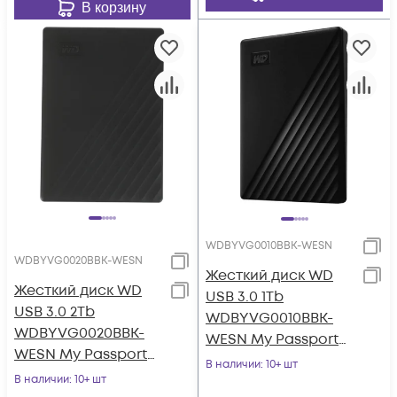
В корзину
WDBYVG0010BBK-WESN
WDBYVG0020BBK-WESN
Жесткий диск WD
Жесткий диск WD
USB 3.0 1Tb
USB 3.0 2Tb
WDBYVG0010BBK-
WDBYVG0020BBK-
WESN My Passport
WESN My Passport
2.5" черный
В наличии
: 10+ шт
2.5" черный
В наличии
: 10+ шт