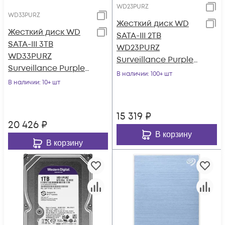
WD23PURZ
WD33PURZ
Жесткий диск WD
Жесткий диск WD
SATA-III 2TB
SATA-III 3TB
WD23PURZ
WD33PURZ
Surveillance Purple
Surveillance Purple
(5400rpm) 64Mb 3.5"
В наличии
: 100+ шт
(5400rpm) 256Mb 3.5"
В наличии
: 10+ шт
15 319
₽
20 426
₽
В корзину
В корзину