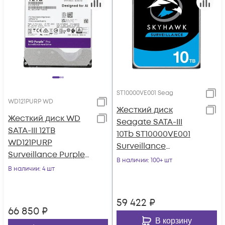
ST10000VE001 Seag
WD121PURP WD
Жесткий диск
Жесткий диск WD
Seagate SATA-III
SATA-III 12TB
10Tb ST10000VE001
WD121PURP
Surveillance
Surveillance Purple
SkyHawkAI
В наличии
: 100+ шт
Pro (7200rpm) 256Mb
В наличии
: 4 шт
(7200rpm) 256Mb 3.5"
3.5"
59 422
₽
66 850
₽
В корзину