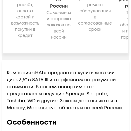
расчёт,
ремонт
России
га
оплата
оборудования
Самовывоз
По
картой и
в
и отправка
у
возможность
согласованные
заказов по
обсл
покупки в
сроки
всей
и п
кредит
России
гара
Компания «НАГ» предлагает купить жесткий
диск 3,5" с SATA III интерфейсом по разумной
стоимости. В нашем ассортименте
представлены ведущие бренды: Seagate,
Toshiba, WD и другие. Заказы доставляются в
Москву, Московскую область и по всей России.
Особенности