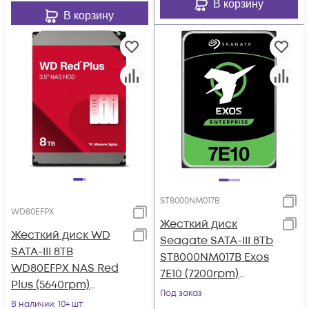
В корзину
В корзину
ST8000NM017B
WD80EFPX
Жесткий диск
Жесткий диск WD
Seagate SATA-III 8Tb
SATA-III 8TB
ST8000NM017B Exos
WD80EFPX NAS Red
7E10 (7200rpm)
Plus (5640rpm)
256Mb 3.5"
Под заказ
256Mb 3.5"
В наличии
: 10+ шт