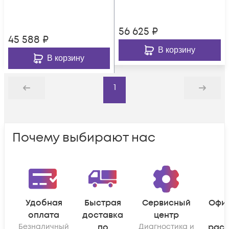
56 625
₽
45 588
₽
В корзину
В корзину
1
Назад
Дальше
Почему выбирают нас
Удобная
Быстрая
Сервисный
Офи
оплата
доставка
центр
Безналичный
по
Диагностика и
рас