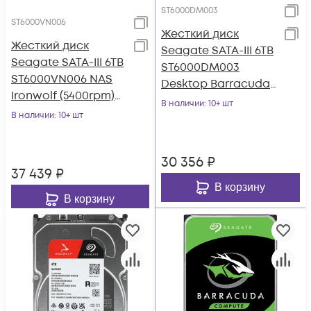
ST6000DM003
ST6000VN006
Жесткий диск
Жесткий диск
Seagate SATA-III 6TB
Seagate SATA-III 6TB
ST6000DM003
ST6000VN006 NAS
Desktop Barracuda
Ironwolf (5400rpm)
(5400rpm) 256Mb 3.5"
В наличии
: 10+ шт
256Mb 3.5"
В наличии
: 10+ шт
30 356
₽
37 439
₽
В корзину
В корзину