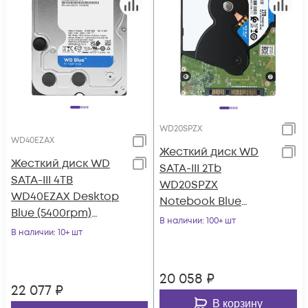
WD20SPZX
WD40EZAX
Жесткий диск WD
Жесткий диск WD
SATA-III 2Tb
SATA-III 4TB
WD20SPZX
WD40EZAX Desktop
Notebook Blue
Blue (5400rpm)
(5400rpm) 128Mb 2.5"
В наличии
: 100+ шт
256Mb 3.5"
В наличии
: 10+ шт
20 058
₽
22 077
₽
В корзину