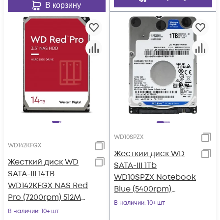
В корзину
WD10SPZX
WD142KFGX
Жесткий диск WD
Жесткий диск WD
SATA-III 1Tb
SATA-III 14TB
WD10SPZX Notebook
WD142KFGX NAS Red
Blue (5400rpm)
Pro (7200rpm) 512Mb
128Mb 2.5"
В наличии
: 10+ шт
3.5"
В наличии
: 10+ шт