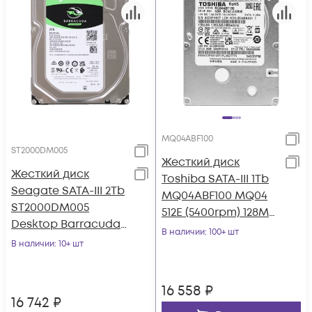
MQ04ABF100
ST2000DM005
Жесткий диск
Жесткий диск
Toshiba SATA-III 1Tb
Seagate SATA-III 2Tb
MQ04ABF100 MQ04
ST2000DM005
512E (5400rpm) 128Mb
Desktop Barracuda
2.5"
В наличии
: 100+ шт
(5400rpm) 256Mb 3.5"
В наличии
: 10+ шт
16 558
₽
16 742
₽