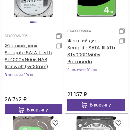
ST4000DM004
ST4000VN006
Жесткий диск
Жесткий диск
Seagate SATA-III 4Tb
Seagate SATA-III 4Tb
ST4000DM004
ST4000VN006 NAS
Barracuda
Ironwolf (5400rpm)
(5400rpm) 256Mb 3.5"
В наличии
: 10+ шт
256Mb 3.5"
В наличии
: 10+ шт
21 157
₽
26 742
₽
В корзину
В корзину