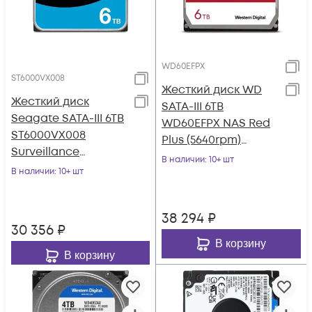
WD60EFPX
ST6000VX008
Жесткий диск WD
Жесткий диск
SATA-III 6TB
Seagate SATA-III 6TB
WD60EFPX NAS Red
ST6000VX008
Plus (5640rpm)
Surveillance
256Mb 3.5"
В наличии
: 10+ шт
Skyhawk 4KN
В наличии
: 10+ шт
(5400rpm) 256Mb 3.5"
38 294
₽
30 356
₽
В корзину
В корзину