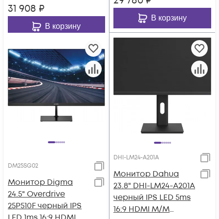
29 780
₽
31 908
₽
В корзину
В корзину
DHI-LM24-A201A
DM25SG02
Монитор Dahua
Монитор Digma
23.8" DHI-LM24-A201A
24.5" Overdrive
черный IPS LED 5ms
25P510F черный IPS
16:9 HDMI M/M
LED 1ms 16:9 HDMI