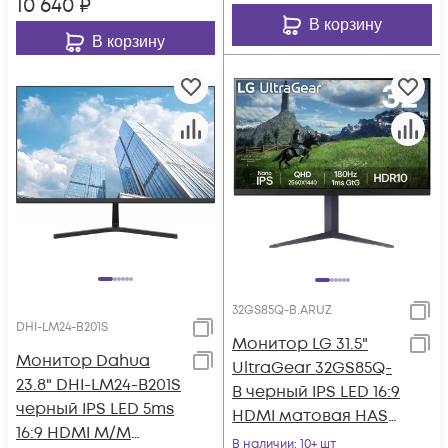
10 640
₽
В корзину
В корзину
32GS85Q-B.ARUZ
DHI-LM24-B201S
Монитор LG 31.5"
Монитор Dahua
UltraGear 32GS85Q-
23.8" DHI-LM24-B201S
B черный IPS LED 16:9
черный IPS LED 5ms
HDMI матовая HAS
16:9 HDMI M/M
350cd 178гр/178гр
В наличии
: 10+ шт