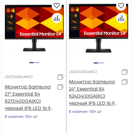
LS24D400GAIXCI
LS27D400GAIXCI
Монитор Samsung
Монитор Samsung
24" Essential S4
27" Essential S4
S24D400GAIXCI
S27D400GAIXCI
черный IPS LED 16:9
черный IPS LED 16:9
HDMI матовая HAS
В наличии
: 100+ шт
HDMI матовая HAS
В наличии
: 100+ шт
Piv 1000:1 250cd
Piv 250cd 178гр/