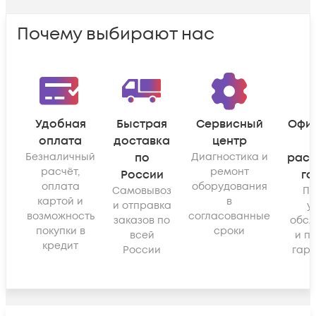
Почему выбирают нас
Удобная
Быстрая
Сервисный
Офи
оплата
доставка
центр
Безналичный
по
Диагностика и
рас
расчёт,
ремонт
России
га
оплата
оборудования
Самовывоз
По
картой и
в
и отправка
у
возможность
согласованные
заказов по
обсл
покупки в
сроки
всей
и п
кредит
России
гара