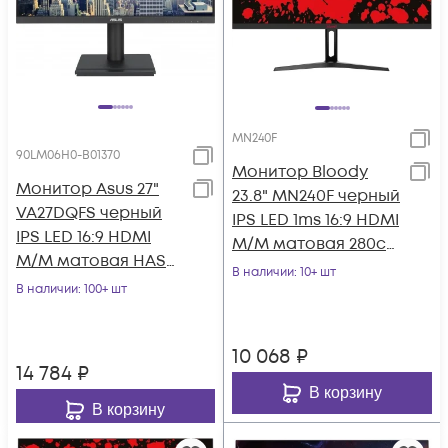
MN240F
90LM06H0-B01370
Монитор Bloody
Монитор Asus 27"
23.8" MN240F черный
VA27DQFS черный
IPS LED 1ms 16:9 HDMI
IPS LED 16:9 HDMI
M/M матовая 280cd
M/M матовая HAS
178гр/178гр 1920x1080
В наличии
: 10+ шт
Piv 1000:1 300cd
В наличии
: 100+ шт
180
178гр/178гр 1920
10 068
₽
14 784
₽
В корзину
В корзину