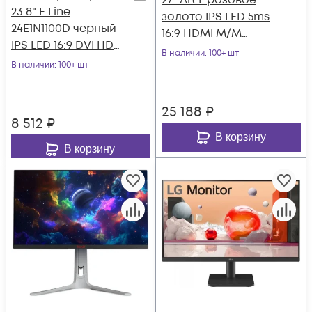
27" Art L розовое
23.8" E Line
золото IPS LED 5ms
24E1N1100D черный
16:9 HDMI M/M
IPS LED 16:9 DVI HDMI
матовая 300cd
В наличии
: 100+ шт
матовая 250cd
В наличии
: 100+ шт
178гр/178гр 2560x
178гр/178гр 1920x
25 188
₽
8 512
₽
В корзину
В корзину