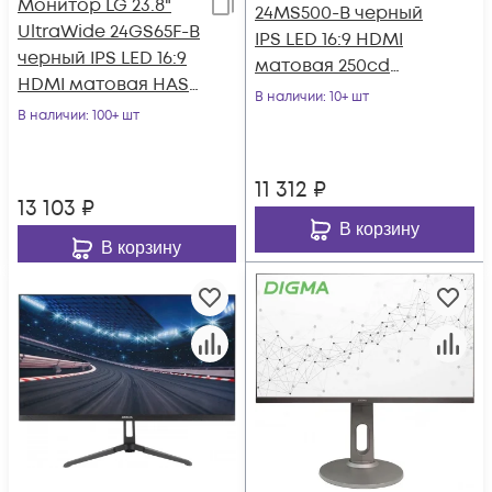
Монитор LG 23.8"
24MS500-B черный
UltraWide 24GS65F-B
IPS LED 16:9 HDMI
черный IPS LED 16:9
матовая 250cd
HDMI матовая HAS
178гр/178гр 1920x1080
В наличии
: 10+ шт
300cd 178гр/178гр
В наличии
: 100+ шт
100Hz FHD 2.
1920x108
11 312
₽
13 103
₽
В корзину
В корзину