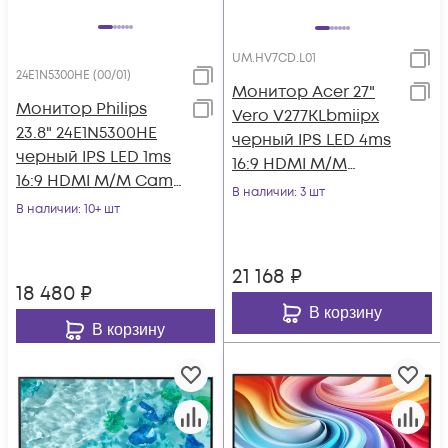
UM.HV7CD.L01
24E1N5300HE (00/01)
Монитор Acer 27"
Монитор Philips
Vero V277KLbmiipx
23.8" 24E1N5300HE
черный IPS LED 4ms
черный IPS LED 1ms
16:9 HDMI M/M
16:9 HDMI M/M Cam
матовая 350cd
В наличии
: 3 шт
матовая HAS Piv
В наличии
: 10+ шт
178гр/178гр 3840x2
300cd 178гр/1
21 168
₽
18 480
₽
В корзину
В корзину