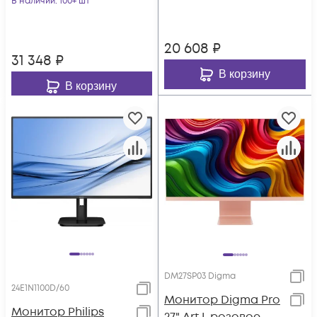
В наличии
: 100+ шт
2560x
1000:1 250cd 1
20 608
₽
31 348
₽
В корзину
В корзину
DM27SP03 Digma
24E1N1100D/60
Монитор Digma Pro
Монитор Philips