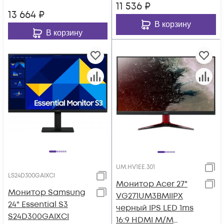
11 536
₽
13 664
₽
В корзину
В корзину
UM.HV1EE.301
LS24D300GAIXCI
Монитор Acer 27"
Монитор Samsung
VG271UM3BMIIPX
24" Essential S3
черный IPS LED 1ms
S24D300GAIXCI
16:9 HDMI M/M