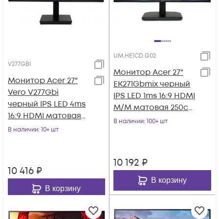
UM.HE1CD.G02
V277GBI
Монитор Acer 27"
Монитор Acer 27"
EK271Gbmix черный
Vero V277Gbi
IPS LED 1ms 16:9 HDMI
черный IPS LED 4ms
M/M матовая 250cd
16:9 HDMI матовая
178гр/178гр 1920x1080
В наличии
: 100+ шт
250cd 178гр/178гр
В наличии
: 10+ шт
120
1920x1080 120Hz
10 192
₽
10 416
₽
В корзину
В корзину