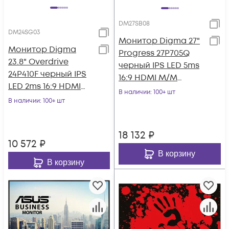
DM27SB08
DM24SG03
Монитор Digma 27"
Монитор Digma
Progress 27P705Q
23.8" Overdrive
черный IPS LED 5ms
24P410F черный IPS
16:9 HDMI M/M
LED 2ms 16:9 HDMI
матовая HAS 300cd
В наличии
: 100+ шт
матовая 300cd
В наличии
: 100+ шт
178гр/178гр 25
178гр/178гр 1920x10
18 132
₽
10 572
₽
В корзину
В корзину