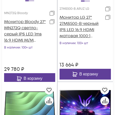
27MS500-B.ARUZ LG
MN272Q Bloody
Монитор LG 27"
Монитор Bloody 27"
27MS500-B черный
MN272Q светло-
IPS LED 16:9 HDMI
серый IPS LED 1ms
матовая 1000:1
16:9 HDMI M/M
250cd 178гр/178гр
В наличии
: 100+ шт
матовая HAS 400cd
В наличии
: 100+ шт
1920x1080 100Hz F
178гр/178гр 2560x
13 664
₽
29 780
₽
В корзину
В корзину