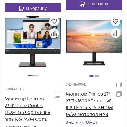
В корзину
В корзину
27E1N1600AE
12NAGAT1UK
Монитор Philips 27"
Монитор Lenovo
27E1N1600AE черный
23.8" ThinkCentre
IPS LED 1ms 16:9 HDMI
TIO24 G5 черный IPS
M/M матовая HAS
4ms 16:9 M/M Cam
350cd 178гр/178гр
В наличии
: 100+ шт
матовая HAS Piv