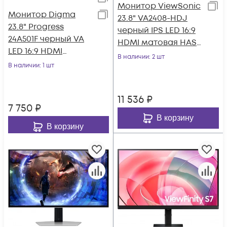
Монитор ViewSonic
Монитор Digma
23.8" VA2408-HDJ
23.8" Progress
черный IPS LED 16:9
24A501F черный VA
HDMI матовая HAS
LED 16:9 HDMI
Piv 250cd 178гр/178гр
В наличии
: 2 шт
матовая 250cd
В наличии
: 1 шт
1920x1
178гр/178гр 1920x1080
100
11 536
₽
7 750
₽
В корзину
В корзину