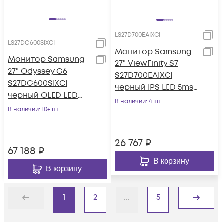
LS27D700EAIXCI
LS27DG600SIXCI
Монитор Samsung
Монитор Samsung
27" ViewFinity S7
27" Odyssey G6
S27D700EAIXCI
S27DG600SIXCI
черный IPS LED 5ms
черный OLED LED
16:9 HDMI матовая
В наличии
: 4 шт
1ms 16:9 HDMI
В наличии
: 10+ шт
350cd 178гр/178
матовая HAS Piv
250cd 178
26 767
₽
67 188
₽
В корзину
В корзину
1
2
...
5
Назад
Дальше