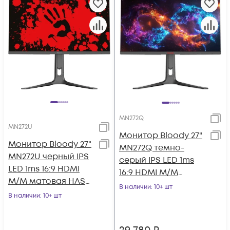
MN272Q
MN272U
Монитор Bloody 27"
Монитор Bloody 27"
MN272Q темно-
MN272U черный IPS
серый IPS LED 1ms
LED 1ms 16:9 HDMI
16:9 HDMI M/M
M/M матовая HAS
матовая HAS Piv
В наличии
: 10+ шт
400cd 178гр/178гр
В наличии
: 10+ шт
400cd 178гр/178гр 25
3840x2160 1