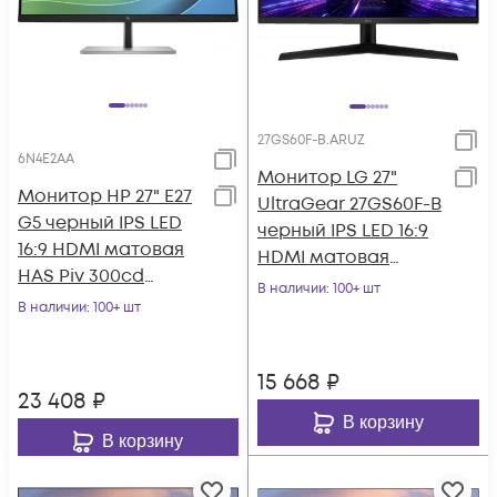
27GS60F-B.ARUZ
6N4E2AA
Монитор LG 27"
Монитор HP 27" E27
UltraGear 27GS60F-B
G5 черный IPS LED
черный IPS LED 16:9
16:9 HDMI матовая
HDMI матовая
HAS Piv 300cd
300cd 178гр/178гр
В наличии
: 100+ шт
178гр/178гр 1920x1080
В наличии
: 100+ шт
1920x1080 180H
75Hz DP F
15 668
₽
23 408
₽
В корзину
В корзину