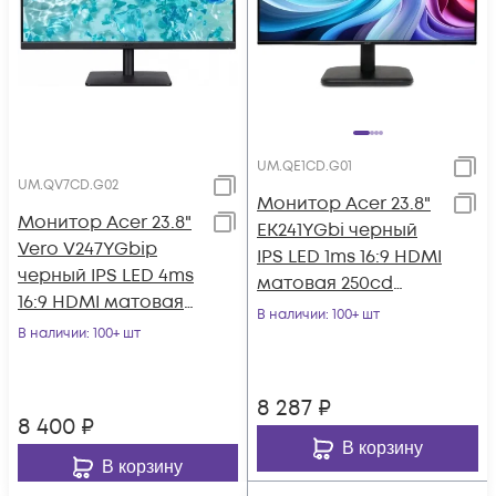
UM.QE1CD.G01
UM.QV7CD.G02
Монитор Acer 23.8"
Монитор Acer 23.8"
EK241YGbi черный
Vero V247YGbip
IPS LED 1ms 16:9 HDMI
черный IPS LED 4ms
матовая 250cd
16:9 HDMI матовая
178гр/178гр 1920x1080
В наличии
: 100+ шт
250cd 178гр/178гр
В наличии
: 100+ шт
120Hz
1920x1080 1
8 287
₽
8 400
₽
В корзину
В корзину