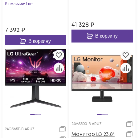
матовая 1000:1
В наличии
: 1 шт
2560x144
250cd 178гр/178гр
41 328
₽
7 392
₽
В корзину
В корзину
24MS500-B.ARUZ
24GS65F-B.ARUZ
Монитор LG 23.8"