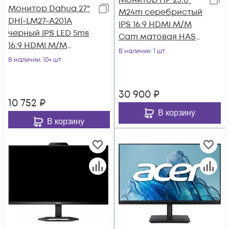
Монитор HP 23.8"
Монитор Dahua 27"
M24m серебристый
DHI-LM27-A201A
IPS 16:9 HDMI M/M
черный IPS LED 5ms
Cam матовая HAS
16:9 HDMI M/M
Piv 300cd 178гр/178гр
В наличии
: 1 шт
матовая HAS Piv
В наличии
: 10+ шт
1920x1080
1000:1 250cd 178гр
30 900
₽
10 752
₽
В корзину
В корзину