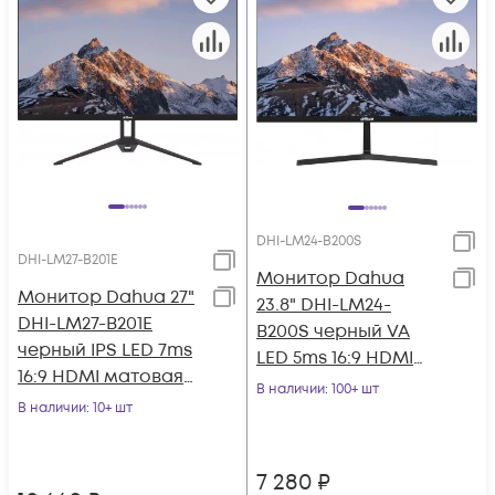
DHI-LM24-B200S
DHI-LM27-B201E
Монитор Dahua
Монитор Dahua 27"
23.8" DHI-LM24-
DHI-LM27-B201E
B200S черный VA
черный IPS LED 7ms
LED 5ms 16:9 HDMI
16:9 HDMI матовая
M/M матовая 3000:1
В наличии
: 100+ шт
1000:1 300cd
В наличии
: 10+ шт
250cd 178гр/178гр
178гр/178гр 1920x
7 280
₽