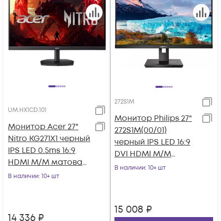
272S1M
UM.HX1CD.101
Монитор Philips 27"
Монитор Acer 27"
272S1M(00/01)
Nitro KG271X1 черный
черный IPS LED 16:9
IPS LED 0.5ms 16:9
DVI HDMI M/M
HDMI M/M матовая
матовая HAS Piv
В наличии
: 10+ шт
250cd 178гр/178гр
В наличии
: 10+ шт
250cd 178гр/178гр
1920x108
15 008
₽
14 336
₽