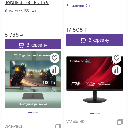
черный IPS LED 16:9
матовая 250cd
В наличии
: 2 шт
HDMI матовая
В наличии
: 100+ шт
178гр/178гр 2560x1440
250cd 178гр/178гр 19
17 808
₽
8 736
₽
В корзину
В корзину
VA2408-HDJ
DM24VB02