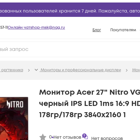
зованных пользователей хранится 7 дней. Пожалуйста,
авто
57-11
Онлайн чат
shop-msk@nag.ru
Блог
Покупателям
Способы опла
Документы
Политика рабо
 оргтехника
Мониторы и профессиональные дисплеи
Мон
Условия доста
Гарантийное о
Монитор Acer 27" Nitro V
Возврат товар
черный IPS LED 1ms 16:9 
Вопросы и отв
178гр/178гр 3840x2160 1
База знаний
Конфигуратор
0
Нет отзывов
Нет вопросов