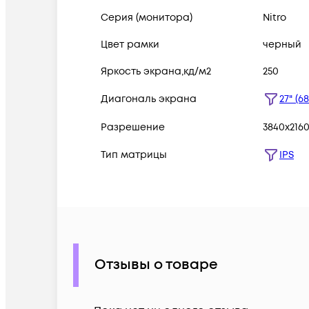
Серия (монитора)
Nitro
Цвет рамки
черный
Яркость экрана,кд/м2
250
Диагональ экрана
27" (6
Разрешение
3840x216
Тип матрицы
IPS
Отзывы о товаре