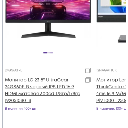
24GS60F-B
12NAGAT1UK
Монитор LG 23.8" UltraGear
Монитор Leno
24GS60F-B черный IPS LED 16:9
ThinkCentre T
HDMI матовая 300cd 178гр/178гр
4ms 16:9 M/M
1920x1080 18
Piv 1000:1 250c
В наличии
: 100+ шт
В наличии
: 100+ шт