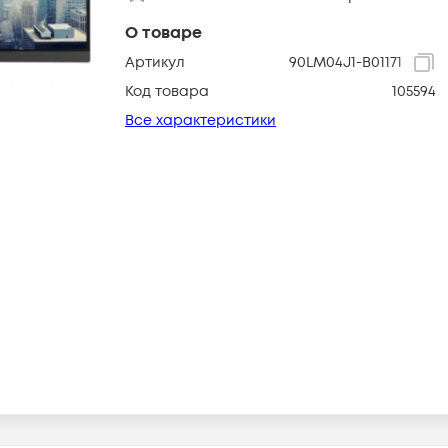
О товаре
Артикул
90LM04J1-B01171
Код товара
105594
Все характеристики