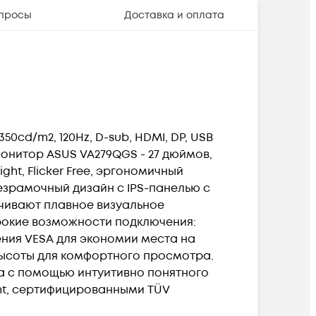
просы
Доставка и оплата
350cd/m2, 120Hz, D-sub, HDMI, DP, USB
с-монитор ASUS VA279QGS - 27 дюймов,
Light, Flicker Free, эргономичный
безрамочный дизайн с IPS-панелью с
печивают плавное визуальное
ирокие возможности подключения:
ения VESA для экономии места на
высоты для комфортного просмотра.
ра с помощью интуитивно понятного
ght, сертифицированными TÜV