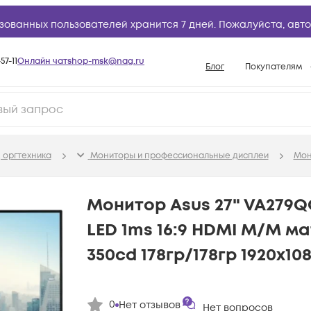
зованных пользователей хранится 7 дней. Пожалуйста,
авто
57-11
Онлайн чат
shop-msk@nag.ru
Блог
Покупателям
Способы опла
Документы
Политика рабо
 оргтехника
Мониторы и профессиональные дисплеи
Мон
Условия доста
Гарантийное о
Монитор Asus 27" VA279Q
Возврат товар
LED 1ms 16:9 HDMI M/M ма
Вопросы и отв
350cd 178гр/178гр 1920x10
База знаний
Конфигуратор
0
Нет отзывов
Нет вопросов