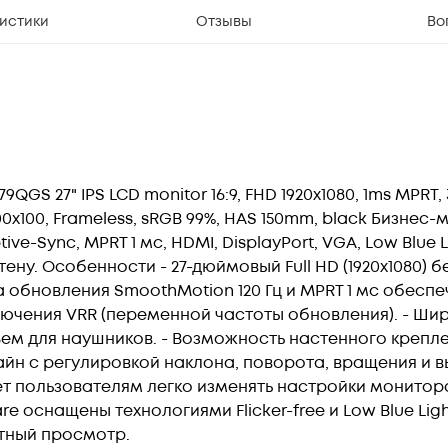
истики
Отзывы
Во
GS 27" IPS LCD monitor 16:9, FHD 1920x1080, 1ms MPRT, 
 100x100, Frameless, sRGB 99%, HAS 150mm, black Бизне
ptive-Sync, MPRT 1 мс, HDMI, DisplayPort, VGA, Low Blue 
ену. Особенности - 27-дюймовый Full HD (1920x1080) 
та обновления SmoothMotion 120 Гц и MPRT 1 мс обес
ключения VRR (переменной частоты обновления). - Ш
азъем для наушников. - Возможность настенного крепл
айн с регулировкой наклона, поворота, вращения и 
яет пользователям легко изменять настройки монито
re оснащены технологиями Flicker-free и Low Blue Li
ртный просмотр.