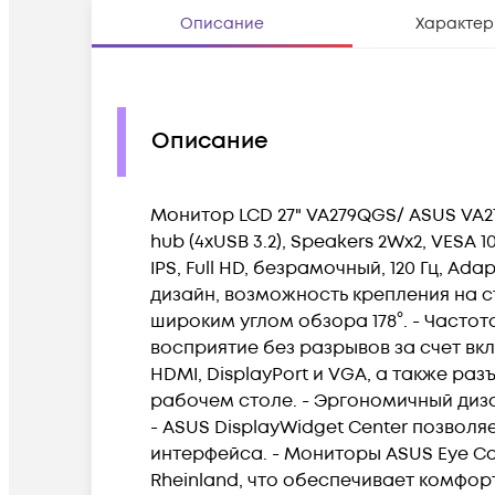
Описание
Характер
Описание
Монитор LCD 27" VA279QGS/ ASUS VA279Q
hub (4xUSB 3.2), Speakers 2Wx2, VESA
IPS, Full HD, безрамочный, 120 Гц, Ada
дизайн, возможность крепления на ст
широким углом обзора 178°. - Часто
восприятие без разрывов за счет в
HDMI, DisplayPort и VGA, а также р
рабочем столе. - Эргономичный диз
- ASUS DisplayWidget Center позвол
интерфейса. - Мониторы ASUS Eye Ca
Rheinland, что обеспечивает комфо