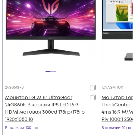
24GS60F-B
12NAGAT1UK
Монитор LG 23.8" UltraGear
Монитор Leno
24GS60F-B черный IPS LED 16:9
ThinkCentre T
HDMI матовая 300cd 178гр/178гр
4ms 16:9 M/M
1920x1080 18
Piv 1000:1 250c
В наличии
: 100+ шт
В наличии
: 10+ шт