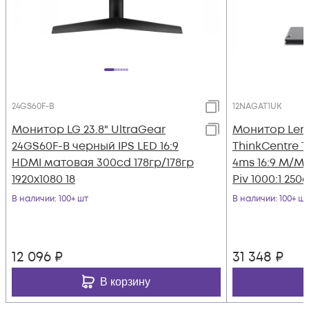
24GS60F-B
12NAGAT1UK
Монитор LG 23.8" UltraGear
Монитор Leno
24GS60F-B черный IPS LED 16:9
ThinkCentre T
HDMI матовая 300cd 178гр/178гр
4ms 16:9 M/M
1920x1080 18
Piv 1000:1 250c
В наличии
: 100+ шт
В наличии
: 100+ шт
12 096
₽
31 348
₽
В корзину