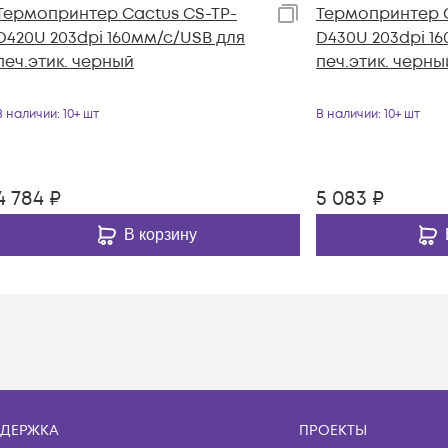
Термопринтер Cactus CS-TP-
Термопринтер C
D420U 203dpi 160мм/с/USB для
D430U 203dpi 1
печ.этик. черный
печ.этик. черны
В наличии
: 10+ шт
В наличии
: 10+ шт
4 784
₽
5 083
₽
В корзину
ДЕРЖКА
ПРОЕКТЫ