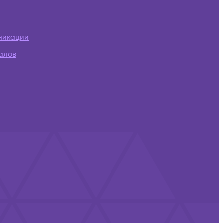
никаций
алов