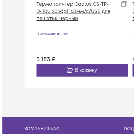
Термопринтер Cactus CS-TP-
D410U 203dpi 160мм/с/USB для
печ.этик. черный
В наличии
: 10+ шт
5 183
₽
В корзину
КОМПАНИЯ NAG
ПОД