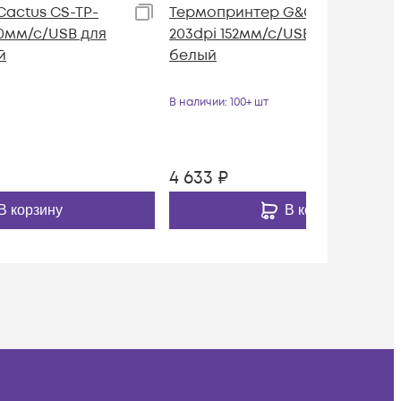
actus CS-TP-
Термопринтер G&G GG-D420
60мм/с/USB для
203dpi 152мм/с/USB для печ.нак
й
белый
В наличии
: 100+ шт
4 633
₽
В корзину
В корзину