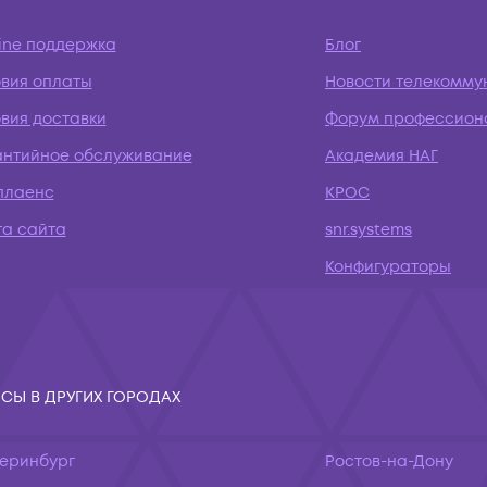
ine поддержка
Блог
овия оплаты
Новости телекомму
вия доставки
Форум профессион
антийное обслуживание
Академия НАГ
плаенс
КРОС
та сайта
snr.systems
Конфигураторы
СЫ В ДРУГИХ ГОРОДАХ
теринбург
Ростов-на-Дону