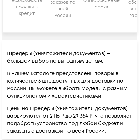
возможность
согласованные
заказов по
обсл
покупки в
сроки
всей
и п
кредит
России
гара
Шредеры (Уничтожители документов) –
большой выбор по выгодным ценам.
В нашем каталоге представлены товары в
количестве 3 шт., доступных для доставки по
России. Вы можете выбрать модели с разным
функционалом и характеристиками.
Цены на шредеры (Уничтожители документов)
варьируются от 2 116 ₽ до 29 364 ₽, что позволяет
подобрать устройство под любой бюджет и
заказать с доставкой по всей России.