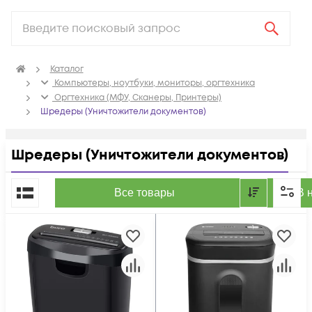
Каталог
Компьютеры, ноутбуки, мониторы, оргтехника
Оргтехника (МФУ, Сканеры, Принтеры)
Шредеры (Уничтожители документов)
Шредеры (Уничтожители документов)
По популярности
Все товары
В 