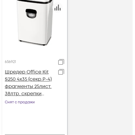
656921
Шредер Office Kit
S250 4x35 (секр.P-4)
фрагменты 25лист.
38лтр. скрепки
скобы пл.карты CD
Снят с продажи