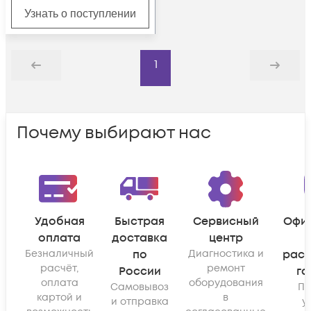
Узнать о поступлении
1
Назад
Дальше
Почему выбирают нас
Удобная
Быстрая
Сервисный
Офи
оплата
доставка
центр
Безналичный
по
Диагностика и
рас
расчёт,
ремонт
России
га
оплата
оборудования
Самовывоз
По
картой и
в
и отправка
у