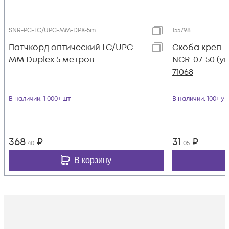
SNR-PC-LC/UPC-MM-DPX-5m
155798
Патчкорд оптический LC/UPC
Скоба креп. к
MM Duplex 5 метров
NCR-07-50 (уп
71068
В наличии
: 1 000+ шт
В наличии
: 100+ уп
368
₽
31
₽
,40
,05
В корзину