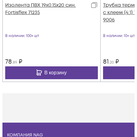
Изолента ПВХ 19х0.15x20 син.
Трубка термо
Fortisflex 71235
с клеем (4:1) 
9006
В наличии
: 100+ шт
В наличии
: 10+ шт
78
₽
81
₽
,89
,20
В корзину
КОМПАНИЯ NAG