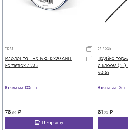
71235
23-9006
Изолента ПВХ 19х0.15x20 син.
Трубка термо
Fortisflex 71235
с клеем (4:1) 
9006
В наличии
: 100+ шт
В наличии
: 10+ шт
78
₽
81
₽
,89
,20
В корзину