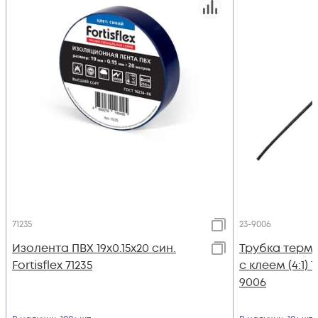
71235
23-9006
Изолента ПВХ 19х0.15x20 син.
Трубка термо
Fortisflex 71235
с клеем (4:1) 
9006