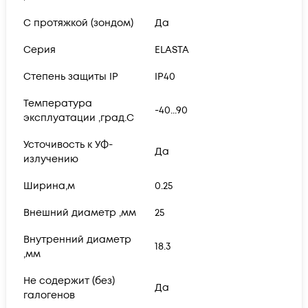
С протяжкой (зондом)
Да
Серия
ELASTA
Степень защиты IP
IP40
Температура
-40...90
эксплуатации ,град.C
Усточивость к УФ-
Да
излучению
Ширина,м
0.25
Внешний диаметр ,мм
25
Внутренний диаметр
18.3
,мм
Не содержит (без)
Да
галогенов