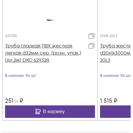
62932R
6008-20L3
Труба гладкая ПВХ жесткая
Труба жестка
легкая d32мм сер. (розн. упак.)
d20х1х3000мм
(дл.2м) DKC 62932R
20L3
В наличии
: 10+ шт
В наличии
: 10+ шт
251
₽
1 515
₽
,94
В корзину